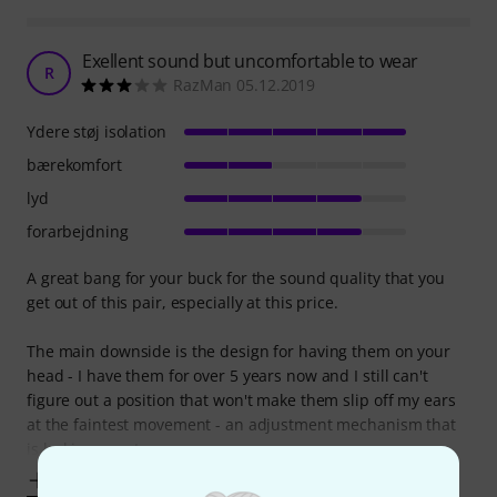
Exellent sound but uncomfortable to wear
R
RazMan 05.12.2019
Ydere støj isolation
bærekomfort
lyd
forarbejdning
A great bang for your buck for the sound quality that you
get out of this pair, especially at this price.
The main downside is the design for having them on your
head - I have them for over 5 years now and I still can't
figure out a position that won't make them slip off my ears
at the faintest movement - an adjustment mechanism that
is locking or extra
Vis mere