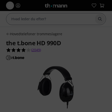
Start 
Hovedtelefoner trommeslagere
the t.bone HD 990D
3.9 ud af 5 stjerner fra 2049 kundebedømmelse
(
2049
)