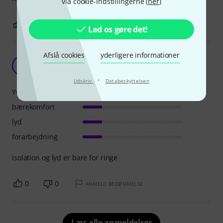
via cookie-indstillingerne (
her
)
0
0
ANMELD BEDØMMELSE
Lad os gøre det!
Afslå cookies
yderligere informationer
det er en ommer
N
Niller 09.02.2021
·
Udskriv
Databeskyttelsen
Ydere støj isolation
bærekomfort
lyd
forarbejdning
Isolation og lyd er bare for ringe
0
0
ANMELD BEDØMMELSE
Læs alle anmeldelser