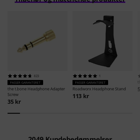
823
1
t
PASSER GARANTERET
PASSER GARANTERET
the t.bone
Headphone Adapter
Roadworx
Headphone Stand
Screw
113 kr
35 kr
2049
Kundebedømmelser