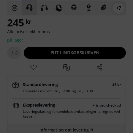
+7
245
kr
Alle priser inkl. moms
på lager
PUT I INDKØBSKURVEN
1
Standardlevering
45 kr
Forventes mellem
On., 12.08.
og
To., 13.08.
.
Ekspreslevering
Pris ved checkud
Leveringsdato og forsendelsesomkostninger beregnes ved
kassen.
Information om levering