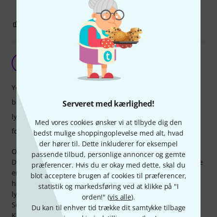
0
0
ANMELD BEDØMMELSE
BB
Bongo Bill 04.06.2020
Ydere støj isolation
bærekomfort
Serveret med kærlighed!
lyd
Med vores cookies ønsker vi at tilbyde dig den
forarbejdning
bedst mulige shoppingoplevelse med alt, hvad
der hører til. Dette inkluderer for eksempel
Okay produkt til prisen
passende tilbud, personlige annoncer og gemte
Det er ikke den bedste isolation man får ud af dem, men de
præferencer. Hvis du er okay med dette, skal du
er brugbare nok. Det klemmer heller ikke så meget på
blot acceptere brugen af cookies til præferencer,
hovedet hvilket jeg tror gør at det er lidt dårlige til at holde
statistik og markedsføring ved at klikke på "I
lyd ude.
orden!" (
vis alle
).
Selve monitor delen er lige på kanten til at være dårlig lyd.
Du kan til enhver tid trække dit samtykke tilbage
Kablet er veldig godt.