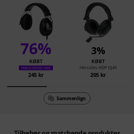
76%
3%
KØBT
KØBT
Hercules HDP DJ45
PRÆCIS DENNE VARE
245 kr
205 kr
Sammenlign
Tilbehør og matchende produkter