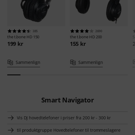
385
2690
the t.bone
HD 150
the t.bone
HD 200
S
199 kr
155 kr
Sammenlign
Sammenlign
Smart Navigator
Vis DJ hovedtelefoner i priser fra 200 kr - 300 kr
til produktgruppe Hovedtelefoner til trommeslagere