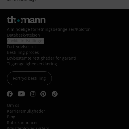
Almindelige forretningsbetingelser
/
Kolofon
Databeskyttelsen
Cookie indstillinger
Fortrydelsesret
Bestilling proces
Lovbestemte rettigheder for garanti
Tilgængelighedserklæring
Fortryd bestilling
Om os
Karrieremuligheder
Blog
Rubrikannoncer
Whistleblower system