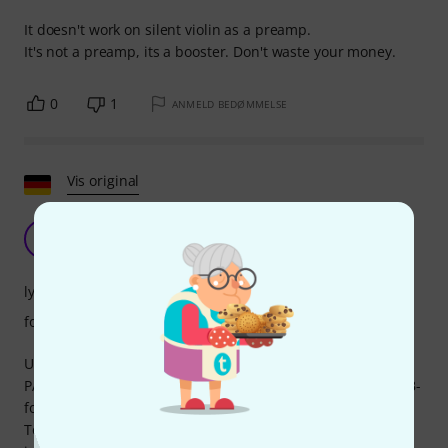
It doesn't work on silent violin as a preamp.
It's not a preamp, its a booster. Don't waste your money.
0
1
ANMELD BEDØMMELSE
Vis original
Problemløser til passive pickups
J
jürgenambass 12.08.2015
lyd
forarbejdning
Under prøverne tilslutter jeg min passive båndløse bas til
PA-mixeren (uden egen forstærker). Ved at bruge TAP Pre-B-
forforstærkeren imellem kan jeg selv styre lyd og volumen.
Tonen påvirkes ikke, og der er ingen støj. Fordelene