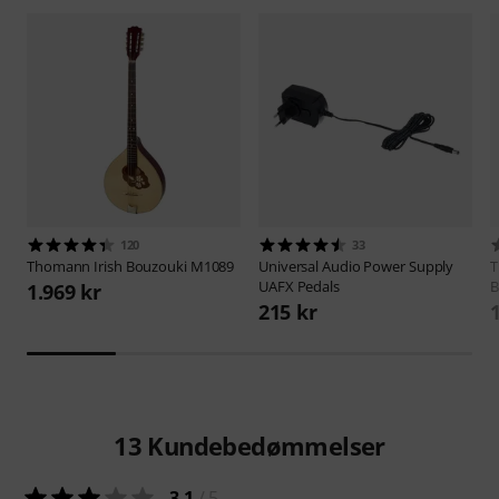
120
33
Thomann
Irish Bouzouki M1089
Universal Audio
Power Supply
UAFX Pedals
B
1.969 kr
215 kr
13
Kundebedømmelser
3.1
/ 5