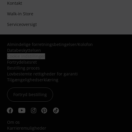
Kontakt
Walk-in Store
Serviceoversigt
Almindelige forretningsbetingelser
/
Kolofon
Databeskyttelsen
Cookie indstillinger
Fortrydelsesret
Bestilling proces
Lovbestemte rettigheder for garanti
Tilgængelighedserklæring
Fortryd bestilling
Om os
Karrieremuligheder