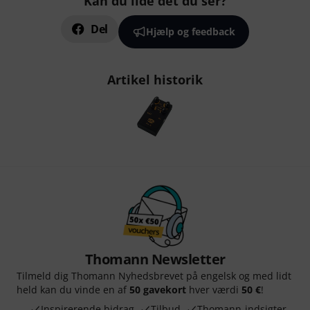
Kan du lide det du ser?
Del
Hjælp og feedback
Artikel historik
Thomann Newsletter
Tilmeld dig Thomann Nyhedsbrevet på engelsk og med lidt
held kan du vinde en af
50 gavekort
hver værdi
50 €
!
Inspirerende bidrag
Tilbud
Thomann-indsigter