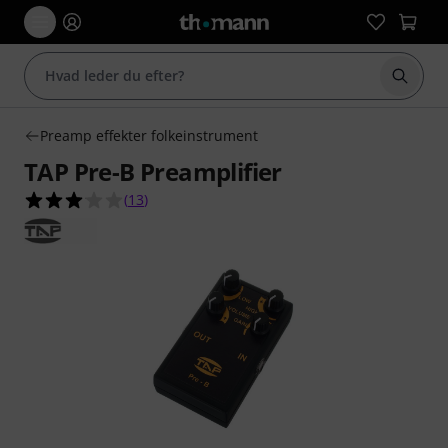
Start 
Preamp effekter folkeinstrument
TAP Pre-B Preamplifier
3.1 ud af 5 stjerner fra 13 kundebedømmelser
(
13
)