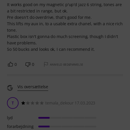
It works good on my magnetic p'up'd jazz 6 string, tones are
a bit restricted in range, but ok.
Pre doesn't do overdrive, that's good for me.
This lifts my aux in, to a usable extra chanel, with a nice rich
tone.
Plastic box isn't gonna do much screening, though I didn't
have problems.
So 50 bucks and looks ok, I can recommend it.
0
0
ANMELD BEDØMMELSE
Vis oversættelse
T
temala_dekour 17.03.2023
lyd
forarbejdning