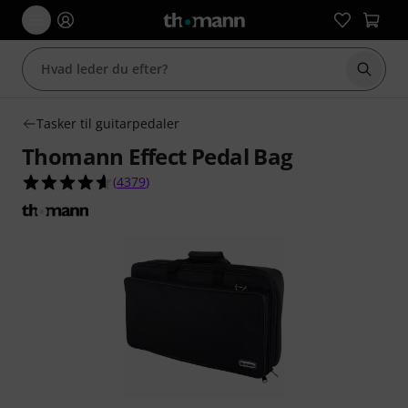
Start 
Tasker til guitarpedaler
Thomann Effect Pedal Bag
4.6 ud af 5 stjerner fra 4379 kundebedømmelse
(
4379
)