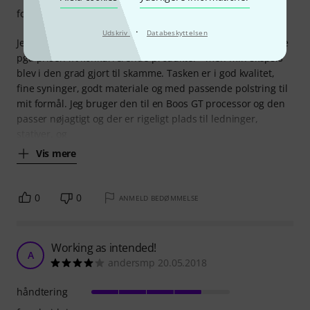
forarbejdning
·
Udskriv
Databeskyttelsen
Jeg må tilstå jeg var lidt skeptisk da jeg bestilte denne taske
pga prisen ift konkurrerende produkter - men min skepsis
blev i den grad gjort til skamme. Tasken er i god kvalitet,
fine syninger, godt materiale og med passende polstring til
mit formål. Jeg bruger den til en Boos GT processor og den
passer nøjagtigt og der er rigeligt plads til ledninger,
stativer, og
Vis mere
0
0
ANMELD BEDØMMELSE
Working as intended!
A
andersmp 20.05.2018
håndtering