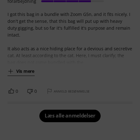
forarbejdning
I got this bag in a bundle with Zoom G5n, and it fits nicely. I
don't get the sense, that this bag will put up with heavy
duty gigging, but so far it's fulfilled it's purpose and remain
intact.
It also acts as a nice hiding place for a devious and secretive
cat. At least according to the cat. Here, I must clarify; the
bag does not come bundled with the
Vis mere
0
0
ANMELD BEDØMMELSE
Læs alle anmeldelser