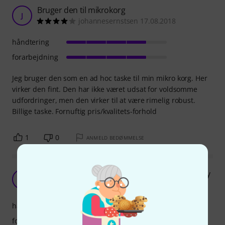
Bruger den til mikrokorg
J
johannesernstsen 17.08.2018
håndtering
forarbejdning
Jeg bruger den som en ad hoc taske til min mikro korg. Her
virker den fint. Den har ikke været udsat for voldsomme
udfordringer, men den virker til at være rimelig robust.
Billige taske. Fornuftig pris/kvalitets-forhold
1
0
ANMELD BEDØMMELSE
Rigtig god til prisen/Really good value for money
BV
Birger V 03.10.2019
håndtering
forarbejdning