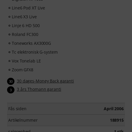
Line6 Pod XT Live
Line6 X3 Live
Linje 6 HD 500
Roland FC300
Toneworks AX3000G
Tc elektronisk G-system
Vox Tonelab LE
Zoom GFX8
30 dages-Money Back garanti
30
3 års Thomann garanti
3
Fås siden
April 2006
Artikelnummer
188915
salgsenhed
1 stk