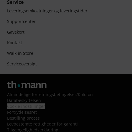
Service
Leveringsomkostninger og leveringstider
Supportcenter
Gavekort
Kontakt
Walk-in Store
Serviceoversigt
Almindelige forretningsbetingelser
/
Kolofon
Databeskyttelsen
Cookie indstillinger
Fortrydelsesret
Bestilling proces
Lovbestemte rettigheder for garanti
Tilgængelighedserklæring