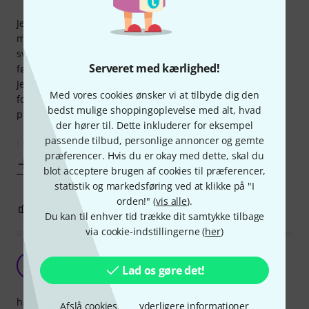
Jeg har brugt den til min Helix i mere end et år. Passer
meget stramt, men fordi bagsiden er U-formet, er det ikke
svært at presse den på plads, hvis man sætter fronten ned
Serveret med kærlighed!
først.
Jeg ville ikke lade roadies eller andre håndtere den, men
Med vores cookies ønsker vi at tilbyde dig den
fordi jeg altid selv transporterer den, har jeg ingen
bedst mulige shoppingoplevelse med alt, hvad
problemer haft med den.
der hører til. Dette inkluderer for eksempel
passende tilbud, personlige annoncer og gemte
I have used this for my Helix for more
præferencer. Hvis du er okay med dette, skal du
Vis mere
blot acceptere brugen af cookies til præferencer,
statistik og markedsføring ved at klikke på "I
orden!" (
vis alle
).
0
0
ANMELD BEDØMMELSE
Du kan til enhver tid trække dit samtykke tilbage
via cookie-indstillingerne (
her
)
Fed processortaske fra Thomann
JN
Lad os gøre det!
Jerry N 19.05.2020
håndtering
Afslå cookies
yderligere informationer