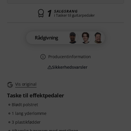
1
SALGSRANG
i Tasker til guitarpedaler
Rådgivning
Producentinformation
Sikkerhedsvarsler
Vis original
Taske til effektpedaler
Blødt polstret
1 lang yderlomme
3 plastikfødder
Aftagelig bærerem med metalkrog