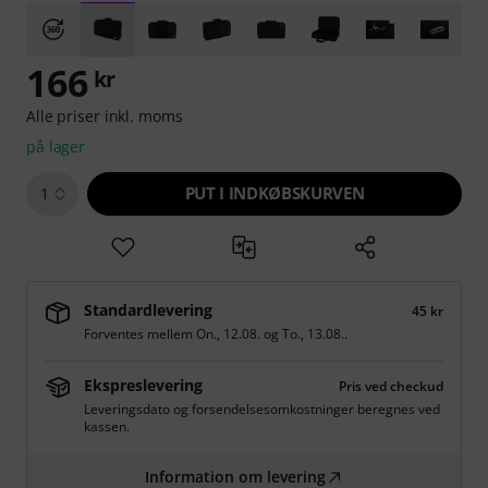
166
kr
Alle priser inkl. moms
på lager
PUT I INDKØBSKURVEN
1
Standardlevering
45 kr
Forventes mellem
On., 12.08.
og
To., 13.08.
.
Ekspreslevering
Pris ved checkud
Leveringsdato og forsendelsesomkostninger beregnes ved
kassen.
Information om levering