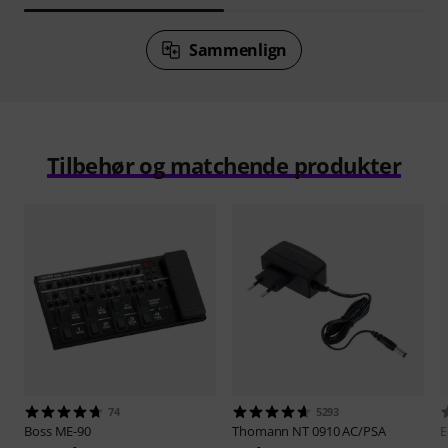
Sammenlign
Tilbehør og matchende produkter
74
5293
Boss
ME-90
Thomann
NT 0910 AC/PSA
E