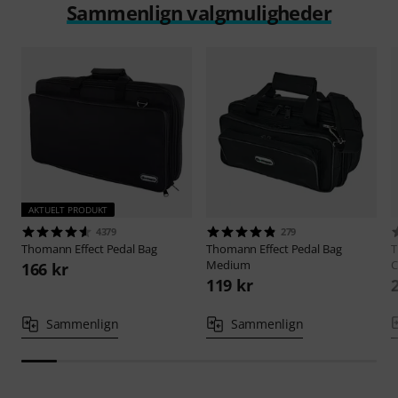
Sammenlign valgmuligheder
AKTUELT PRODUKT
4379
279
Thomann
Effect Pedal Bag
Thomann
Effect Pedal Bag
Medium
C
166 kr
119 kr
Sammenlign
Sammenlign