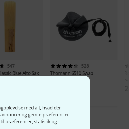
547
528
lassic Blue Alto Sax
Thomann
6510 Swab
R
Saxophone
S
83 kr
2
ngoplevelse med alt, hvad der
ge annoncer og gemte præferencer.
il præferencer, statistik og