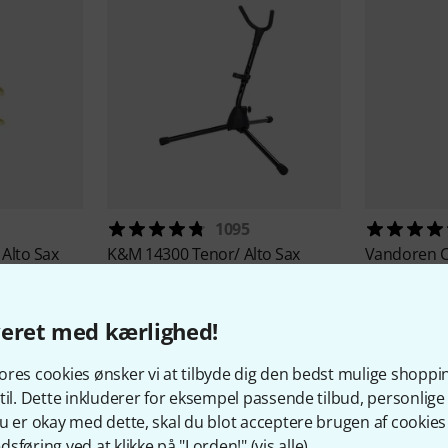
1095
Alto Sax
K&M
14300 Tenor/ Alto Sax
Vandoren
C
Stand
2.5
169 kr
26 kr
veret med kærlighed!
res cookies ønsker vi at tilbyde dig den bedst mulige shoppi
til. Dette inkluderer for eksempel passende tilbud, personli
u er okay med dette, skal du blot acceptere brugen af cookies t
sføring ved at klikke på "I orden!" (
vis alle
).