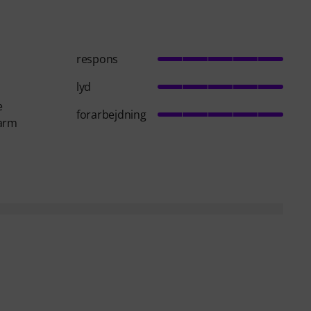
respons
lyd
e
forarbejdning
varm