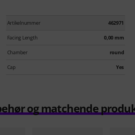
Artikelnummer
462971
Facing Length
0,00 mm
Chamber
round
Cap
Yes
behør og matchende produ