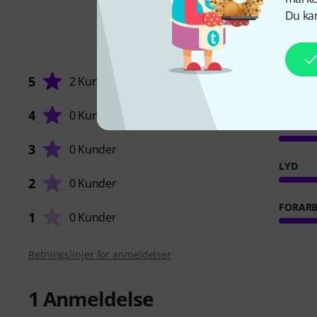
Du kan
5
2 Kunder
4
0 Kunder
RESPO
3
0 Kunder
LYD
2
0 Kunder
FORARB
1
0 Kunder
Retningslinjer for anmeldelser
1
Anmeldelse