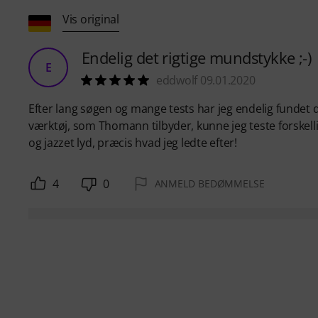
Vis original
Endelig det rigtige mundstykke ;-)
E
eddwolf 09.01.2020
Efter lang søgen og mange tests har jeg endelig fundet 
værktøj, som Thomann tilbyder, kunne jeg teste forskell
og jazzet lyd, præcis hvad jeg ledte efter!
4
0
ANMELD BEDØMMELSE