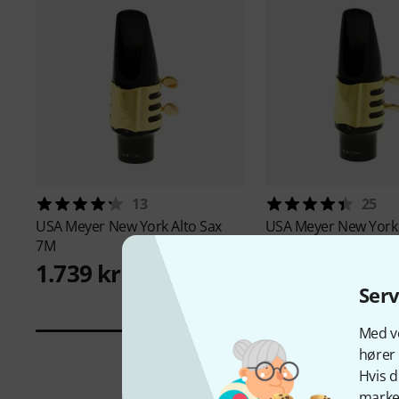
13
25
USA Meyer
New York Alto Sax
USA Meyer
New York 
7M
6M
1.739 kr
1.739 kr
Ser
Med vo
hører 
Hvis d
marked