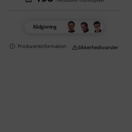
i Altsaxofon mundstykker
Rådgivning
Producentinformation
Sikkerhedsvarsler