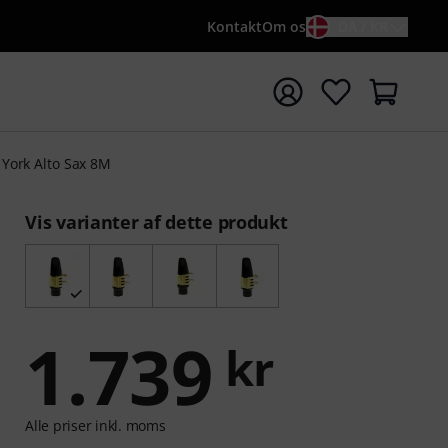
Kontakt
Om os
DA / KR
t søgning med søgeord {searchTerm}
York Alto Sax 8M
Vis varianter af dette produkt
1.739
kr
Alle priser inkl. moms