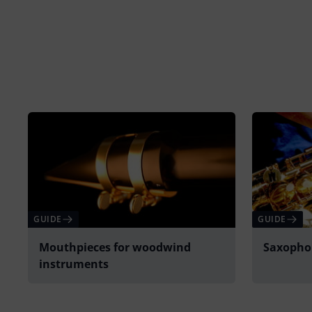
GUIDE
GUIDE
Mouthpieces for woodwind
Saxopho
instruments