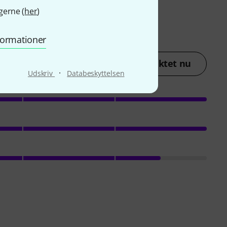
gerne (
her
)
nformationer
lav en vurdering af produktet nu
·
Udskriv
Databeskyttelsen