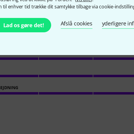
 til enhver tid trække dit samtykke tilbage via cookie-indstillin
2
Kundebedømmelser
Afslå cookies
yderligere i
Lad os gøre det!
5
/ 5
NS
EJDNING