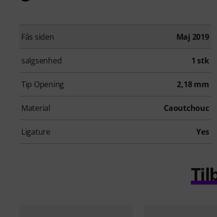
Fås siden
Maj 2019
salgsenhed
1 stk
Tip Opening
2,18 mm
Material
Caoutchouc
Ligature
Yes
Til