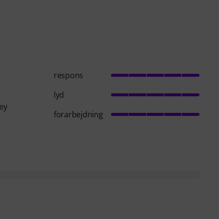
respons
lyd
ey
forarbejdning