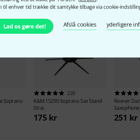
 til enhver tid trække dit samtykke tilbage via cookie-indstillin
Afslå cookies
yderligere i
Lad os gøre det!
228
ue Soprano
K&M
15290 Soprano Sax Stand
Rovner
Dar
Strai.
Saxophone
175 kr
251 kr