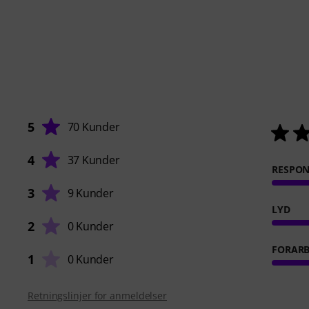
5
70 Kunder
4
37 Kunder
RESPO
3
9 Kunder
LYD
2
0 Kunder
FORARB
1
0 Kunder
Retningslinjer for anmeldelser