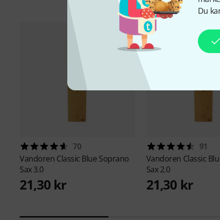
Du kan
70
91
Vandoren
Classic Blue Soprano
Vandoren
Classic Bl
Sax 3.0
Sax 2.0
21,30 kr
21,30 kr