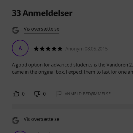
33
Anmeldelser
Vis oversættelse
A
Anonym 08.05.2015
A good option for advanced students is the Vandoren 2.5
came in the original box. I expect them to last for one an
0
0
ANMELD BEDØMMELSE
Vis oversættelse