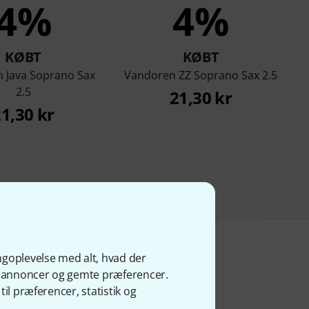
4%
4%
KØBT
KØBT
 Java Soprano Sax
Vandoren ZZ Soprano Sax 2.5
2.5
21,30 kr
1,30 kr
ngoplevelse med alt, hvad der
ge annoncer og gemte præferencer.
kter
il præferencer, statistik og