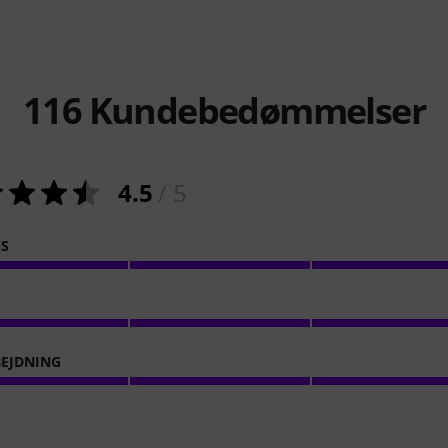
116
Kundebedømmelser
4.5
/ 5
NS
EJDNING