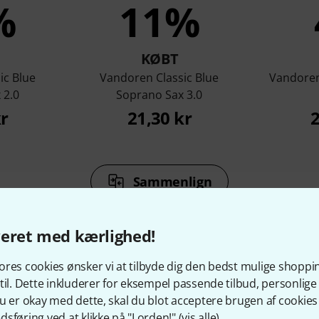
%
11%
KØBT
ic Blue
Vandoren Classic Blue
Vandoren
 2.0
Soprano Sax 3.0
kr
21,30 kr
2
Sammenlign
veret med kærlighed!
res cookies ønsker vi at tilbyde dig den bedst mulige shoppi
til. Dette inkluderer for eksempel passende tilbud, personli
behør og matchende produ
u er okay med dette, skal du blot acceptere brugen af cookies t
sføring ved at klikke på "I orden!" (
vis alle
).