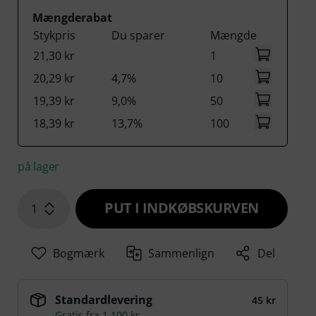
Mængderabat
Stykpris
Du sparer
Mængde
21,30 kr
1
20,29 kr
4,7%
10
19,39 kr
9,0%
50
18,39 kr
13,7%
100
på lager
PUT I INDKØBSKURVEN
1
Bogmærk
Sammenlign
Del
Standardlevering
45 kr
Gratis fra 1.100 kr