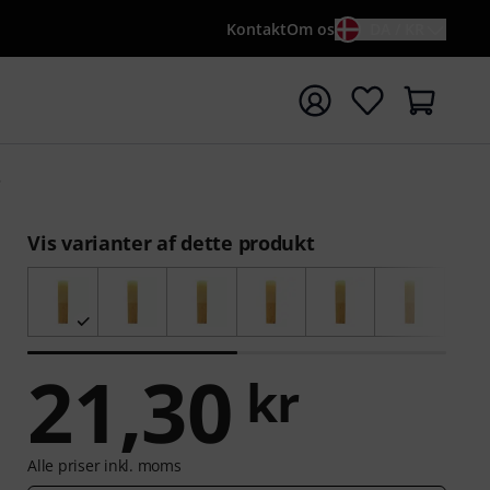
Kontakt
Om os
DA / KR
t søgning med søgeord {searchTerm}
5
Vis varianter af dette produkt
21,30
kr
Alle priser inkl. moms