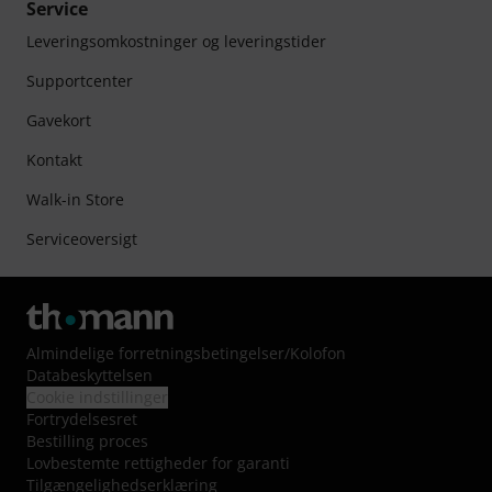
Service
Leveringsomkostninger og leveringstider
Supportcenter
Gavekort
Kontakt
Walk-in Store
Serviceoversigt
Almindelige forretningsbetingelser
/
Kolofon
Databeskyttelsen
Cookie indstillinger
Fortrydelsesret
Bestilling proces
Lovbestemte rettigheder for garanti