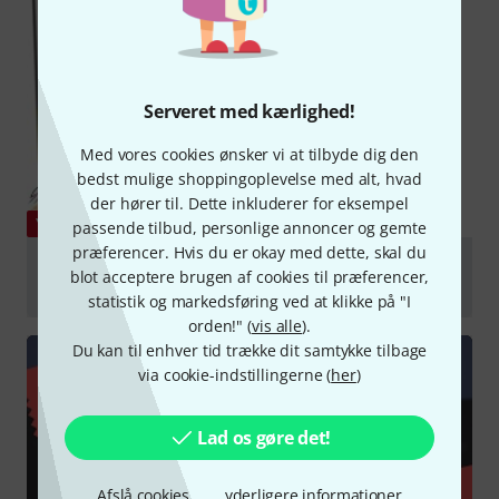
Serveret med kærlighed!
Med vores cookies ønsker vi at tilbyde dig den
bedst mulige shoppingoplevelse med alt, hvad
der hører til. Dette inkluderer for eksempel
passende tilbud, personlige annoncer og gemte
YOUTUBE
præferencer. Hvis du er okay med dette, skal du
blot acceptere brugen af cookies til præferencer,
AKG K240 Studio Monitor Headset Review | Tech
statistik og markedsføring ved at klikke på "I
Talk
orden!" (
vis alle
).
afspille
Du kan til enhver tid trække dit samtykke tilbage
via cookie-indstillingerne (
her
)
Lad os gøre det!
Afslå cookies
yderligere informationer