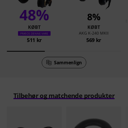
48%
8%
KØBT
KØBT
AKG K-240 MKII
b
PRÆCIS DENNE VARE
511 kr
569 kr
Sammenlign
Tilbehør og matchende produkter