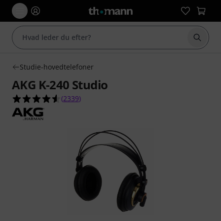
Start 
Studie-hovedtelefoner
AKG K-240 Studio
4.5 ud af 5 stjerner fra 2339 kundebedømmelse
(
2339
)