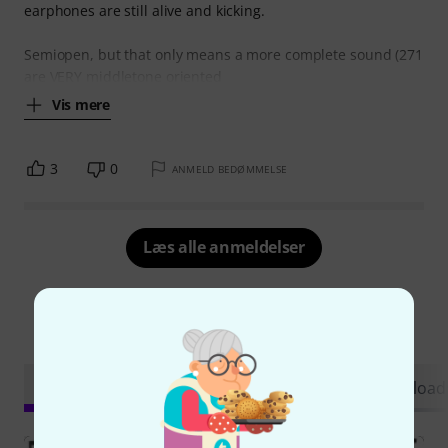
cups and change chords inside, but it worked well. The
earphones are still alive and kicking.
Semiopen, but that only means a more complete sound (271
are VERY middletone oriented
Vis mere
3
0
ANMELD BEDØMMELSE
Læs alle anmeldelser
Vidste du?
Alle
videoer
Guide
Testrapporter
Download