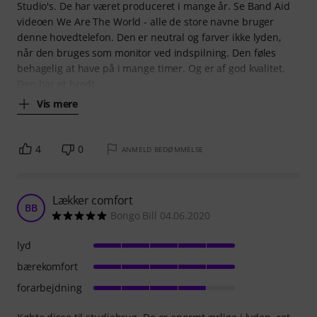
Jeg har i de sidste 38 år, jeg har lyttet til musik haft AKG 240
Studio's. De har været produceret i mange år. Se Band Aid
videoen We Are The World - alle de store navne bruger
denne hovedtelefon. Den er neutral og farver ikke lyden,
når den bruges som monitor ved indspilning. Den føles
behagelig at have på i mange timer. Og er af god kvalitet.
Den har et bredt
Vis mere
4
0
ANMELD BEDØMMELSE
Lækker comfort
BB
Bongo Bill 04.06.2020
lyd
bærekomfort
forarbejdning