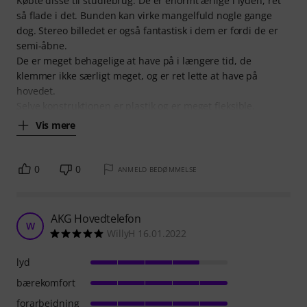
Købte disse til studiebrug. De er enormt ærlige i lyden, ret
så flade i det. Bunden kan virke mangelfuld nogle gange
dog. Stereo billedet er også fantastisk i dem er fordi de er
semi-åbne.
De er meget behagelige at have på i længere tid, de
klemmer ikke særligt meget, og er ret lette at have på
hovedet.
Selve konstruktionen er plastik og er meget fleksible.
Vis mere
0
0
ANMELD BEDØMMELSE
AKG Hovedtelefon
W
WillyH 16.01.2022
lyd
bærekomfort