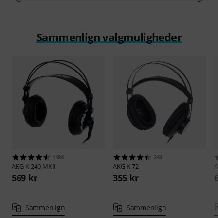
Vis mere
Sammenlign valgmuligheder
1184
343
AKG
K-240 MKII
AKG
K-72
569 kr
355 kr
Sammenlign
Sammenlign