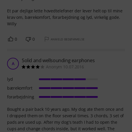
forarbejdning
Et par dejlige lette hovedtelefoner der lever helt op til mine
krav om, bærekomfort, forarbejdning og lyd, virkelig gode.
Willy
0
0
ANMELD BEDØMMELSE
Solid and wellsounding earphones
A
Anonym 10.07.2016
lyd
bærekomfort
forarbejdning
Bought a pair back 10 years ago. My dog ate them once and
I dropped them on the floor several times. 3 chords, 3 set of
pads are used up. After my dog's teath I had to open the