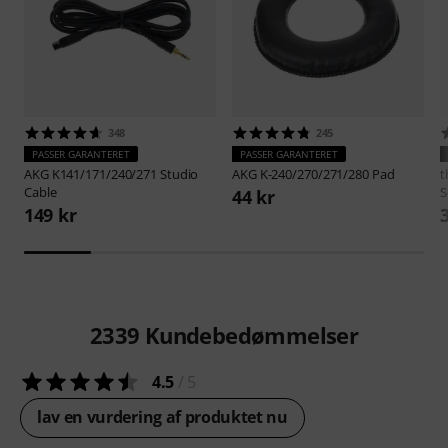
348
245
PASSER GARANTERET
PASSER GARANTERET
AKG
K141/171/240/271 Studio
AKG
K-240/270/271/280 Pad
t
Cable
S
44 kr
149 kr
2339
Kundebedømmelser
4.5
/ 5
lav en vurdering af produktet nu