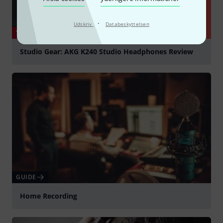
·
Udskriv
Databeskyttelsen
YOUTUBE
Studio Gear: AKG K240 Studio Headphones Review
afspille
GUIDE
Home Recording