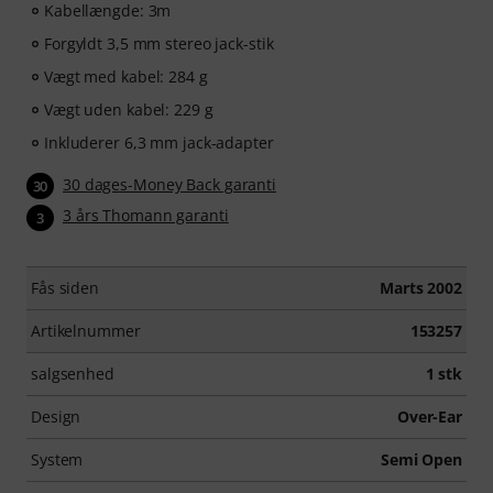
Kabellængde: 3m
Forgyldt 3,5 mm stereo jack-stik
Vægt med kabel: 284 g
Vægt uden kabel: 229 g
Inkluderer 6,3 mm jack-adapter
30 dages-Money Back garanti
30
3 års Thomann garanti
3
Fås siden
Marts 2002
Artikelnummer
153257
salgsenhed
1 stk
Design
Over-Ear
System
Semi Open