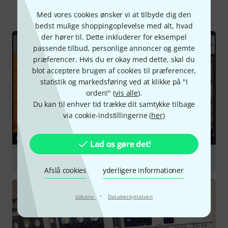
Alle
Guide
Testrapporter
Med vores cookies ønsker vi at tilbyde dig den
bedst mulige shoppingoplevelse med alt, hvad
der hører til. Dette inkluderer for eksempel
passende tilbud, personlige annoncer og gemte
præferencer. Hvis du er okay med dette, skal du
blot acceptere brugen af cookies til præferencer,
statistik og markedsføring ved at klikke på "I
orden!" (
vis alle
).
Du kan til enhver tid trække dit samtykke tilbage
via cookie-indstillingerne (
her
)
GUIDE
Lad os gøre det!
Sound Libraries & Sampling
Afslå cookies
yderligere informationer
·
Udskriv
Databeskyttelsen