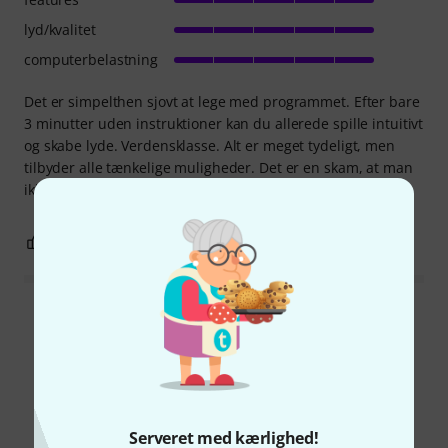
lyd/kvalitet
computerbelastning
Det er simpelthen sjovt at lege med programmet. Efter bare
3 minutter uden instruktioner kan du allerede spille intuitivt
og skabe lyde. Verdensklasse. Alt er meget tydeligt, men
tilbyder alle tænkelige muligheder. Det er en skam, at man
ikke kan forstørre visningen.
1
0
ANMELD BEDØMMELSE
Læs alle anmeldelser
Vidste du?
Serveret med kærlighed!