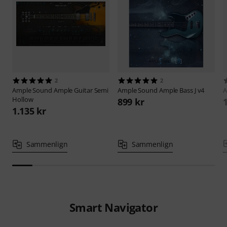
2
2
Ample Sound
Ample Guitar Semi
Ample Sound
Ample Bass J v4
A
Hollow
899 kr
1.135 kr
Sammenlign
Sammenlign
Smart Navigator