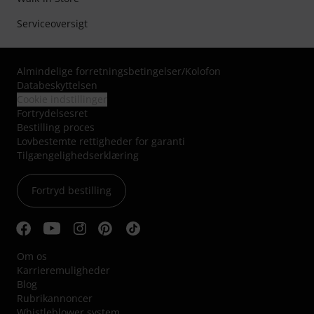
Serviceoversigt
Almindelige forretningsbetingelser
/
Kolofon
Databeskyttelsen
Cookie indstillinger
Fortrydelsesret
Bestilling proces
Lovbestemte rettigheder for garanti
Tilgængelighedserklæring
Fortryd bestilling
Om os
Karrieremuligheder
Blog
Rubrikannoncer
Whistleblower system