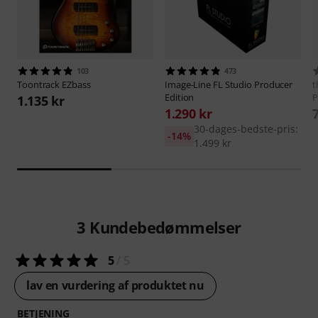
103
473
Toontrack
EZbass
Image-Line
FL Studio Producer
t
Edition
P
1.135 kr
1.290 kr
30-dages-bedste-pris:
-14%
1.499 kr
3
Kundebedømmelser
5
/ 5
lav en vurdering af produktet nu
BETJENING