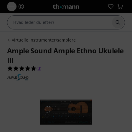
Start 
Virtuelle instrumenter/samplere
Ample Sound Ample Ethno Ukulele
III
5.0 ud af 5 stjerner fra 3 kundebedømmelser
(
3
)