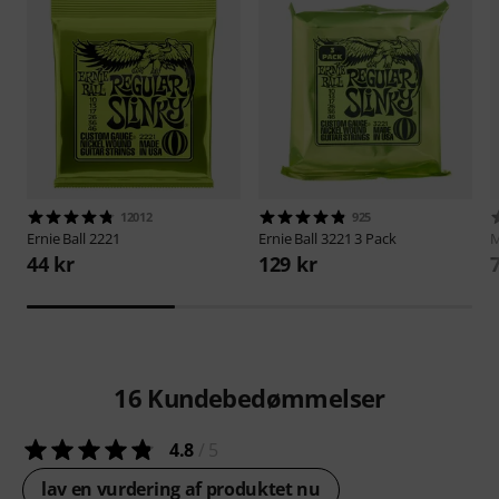
12012
925
Ernie Ball
2221
Ernie Ball
3221 3 Pack
M
44 kr
129 kr
16
Kundebedømmelser
4.8
/ 5
lav en vurdering af produktet nu