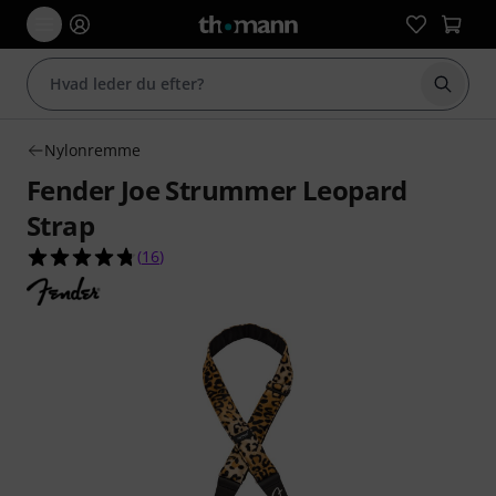
Start 
Nylonremme
Fender Joe Strummer Leopard
Strap
4.8 ud af 5 stjerner fra 16 kundebedømmelser
(
16
)