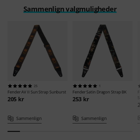
Sammenlign valgmuligheder
25
1
Fender
AV II Sun Strap Sunburst
Fender
Satin Dragon Strap BK
F
S
205 kr
253 kr
Sammenlign
Sammenlign