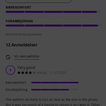
BÆREKOMFORT
FORARBEJDNING
Retningslinjer for anmeldelser
12
Anmeldelser
Vis oversættelse
Very good
K
Kostas_ 21.07.2025
bærekomfort
forarbejdning
The pattern on mine is no t as nice as the one in the photo.
But it was too much of a hassle to return it so I kept it. Other