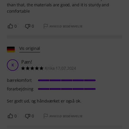
than that, the materials are good, and it is sturdy and
comfortable
0
0
ANMELD BEDØMMELSE
Vis original
Pæn!
K
Krika 17.07.2024
bærekomfort
forarbejdning
Ser godt ud, og håndværket er også ok.
0
0
ANMELD BEDØMMELSE