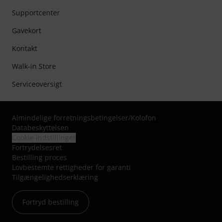
Supportcenter
Gavekort
Kontakt
Walk-in Store
Serviceoversigt
Almindelige forretningsbetingelser
/
Kolofon
Databeskyttelsen
Cookie indstillinger
Fortrydelsesret
Bestilling proces
Lovbestemte rettigheder for garanti
Tilgængelighedserklæring
Fortryd bestilling