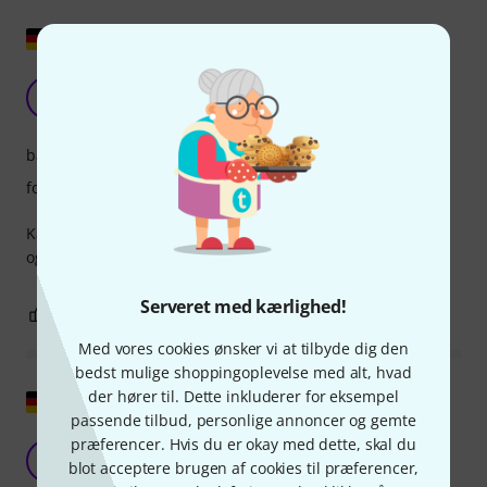
Vis original
Super Leo-stil
V
VanEichhorn 14.03.2025
bærekomfort
forarbejdning
Kan slet ikke klage, ser endnu bedre ud end på billederne
og er pænt slidt.
Serveret med kærlighed!
0
0
ANMELD BEDØMMELSE
Med vores cookies ønsker vi at tilbyde dig den
bedst mulige shoppingoplevelse med alt, hvad
der hører til. Dette inkluderer for eksempel
Vis original
passende tilbud, personlige annoncer og gemte
præferencer. Hvis du er okay med dette, skal du
Fra Leo i Leo til Leo-fans
T
blot acceptere brugen af cookies til præferencer,
Tom8436 07.07.2025