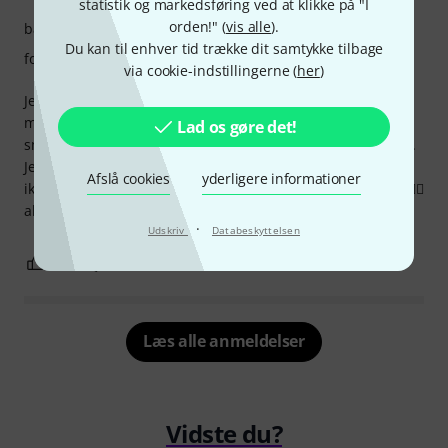
statistik og markedsføring ved at klikke på "I
orden!" (
vis alle
).
bærekomfort
Du kan til enhver tid trække dit samtykke tilbage
forarbejdning
via cookie-indstillingerne (
her
)
Jeg tænkte, at jeg ville forkæle mig selv med en
mærkevarerem, og jeg blev alt andet end skuffet. Den er
Lad os gøre det!
smukt lavet, og leopardprintet gør den til et rigtigt blikfang.
Jeg har normalt kun remme fra Planet Waves, og jeg kan
Afslå cookies
yderligere informationer
ikke finde fejl i dem, men denne her er simpelthen bedre 👍🏻
alt passer perfekt.
·
Udskriv
Databeskyttelsen
0
0
ANMELD BEDØMMELSE
Læs alle anmeldelser
Vidste du?