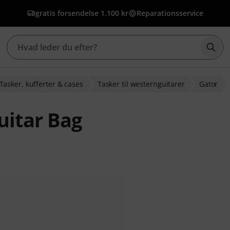
gratis forsendelse 1.100 kr
Reparationsservice
Star
Tasker, kufferter & cases
Tasker til westernguitarer
Gator
uitar Bag
bedømmelser