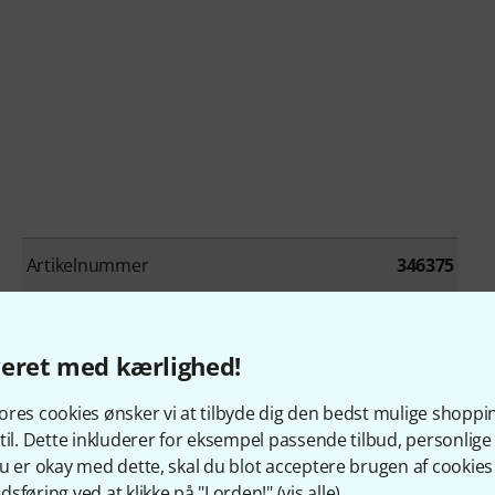
Artikelnummer
346375
Model
Universal
veret med kærlighed!
Outside Pocket
Yes
res cookies ønsker vi at tilbyde dig den bedst mulige shoppi
Colour
Black
til. Dette inkluderer for eksempel passende tilbud, personli
u er okay med dette, skal du blot acceptere brugen af cookies t
sføring ved at klikke på "I orden!" (
vis alle
).