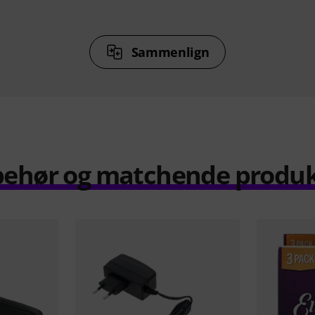
Sammenlign
behør og matchende produ