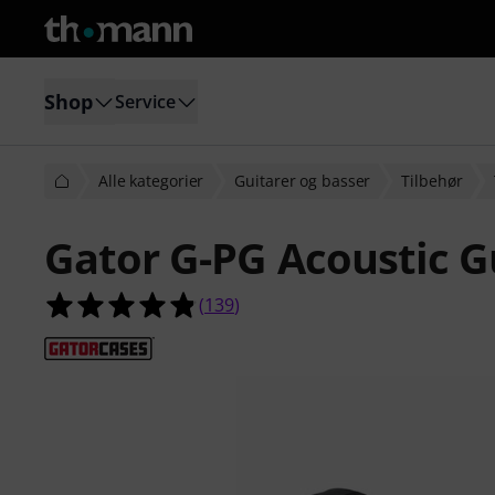
Shop
Service
Alle kategorier
Guitarer og basser
Tilbehør
Gator G-PG Acoustic G
4.8 ud af 5 stjerner fra 139 kunde
(
139
)