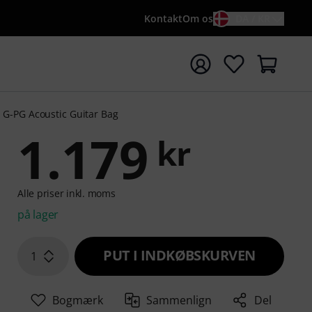
Kontakt
Om os
DA / KR
t søgning med søgeord {searchTerm}
G-PG Acoustic Guitar Bag
1.179
kr
Alle priser inkl. moms
på lager
PUT I INDKØBSKURVEN
1
Bogmærk
Sammenlign
Del