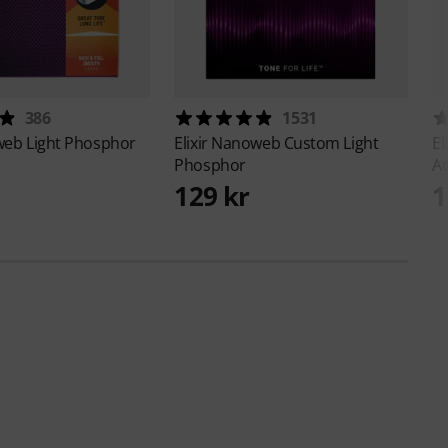
386
1531
eb Light Phosphor
Elixir
Nanoweb Custom Light
El
Phosphor
Ac
129 kr
1