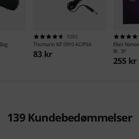
5293
 Bag
Thomann
NT 0910 AC/PSA
Elixir
Nanow
Br. 3P
83 kr
255 kr
139
Kundebedømmelser