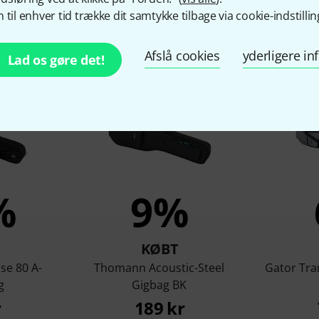
 til enhver tid trække dit samtykke tilbage via cookie-indstillin
om så på dette produkt kø
Afslå cookies
yderligere i
Lad os gøre det!
%
9%
KØBT
se 80 A-
Thomann Acoustic-Steel
Gator Tran
g
Gigbag BK
r
189 kr