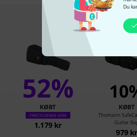
Du kan
Kunder s
52%
10
KØBT
KØBT
Thomann SafeCa
PRÆCIS DENNE VARE
Guitar Ba
1.179 kr
979 k