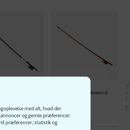
20
6
ius
RJB Carbon Cello
Artino
Baroque Snakewood
V
Cello Bow
C
1.590 kr
9
ngoplevelse med alt, hvad der
ge annoncer og gemte præferencer.
il præferencer, statistik og