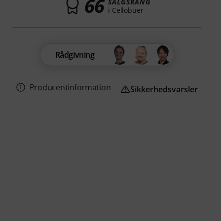
66
SALGSRANG
i Cellobuer
Rådgivning
Producentinformation
Sikkerhedsvarsler