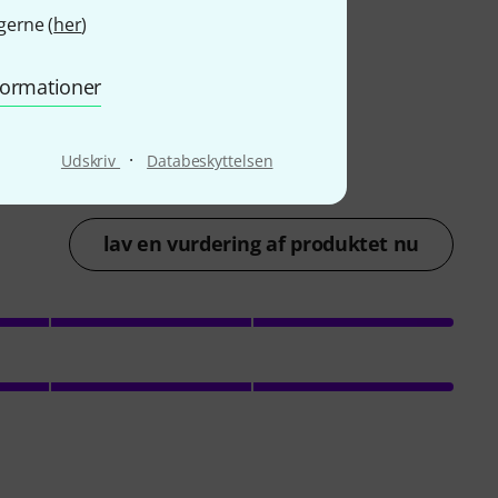
gerne (
her
)
nformationer
·
Udskriv
Databeskyttelsen
lav en vurdering af produktet nu