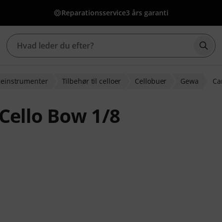
Reparationsservice
3 års garanti
Star
geinstrumenter
Tilbehør til celloer
Cellobuer
Gewa
Ca
Cello Bow 1/8
dømmelser