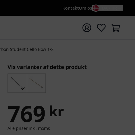
Kontakt
Om os
DA / KR
t søgning med søgeord {searchTerm}
rbon Student Cello Bow 1/8
Vis varianter af dette produkt
769
kr
Alle priser inkl. moms