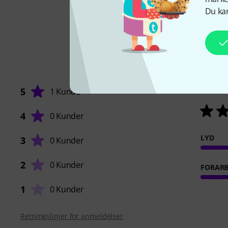
Du kan
5
1 Kunde
4
0 Kunder
LYD
3
0 Kunder
2
0 Kunder
FORARB
1
0 Kunder
Retningslinjer for anmeldelser