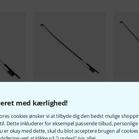
80
er
AS34
Artino
Cello Bow 4/4 Special
Roth & Jun
veret med kærlighed!
ow
Edition
Bow 4/4 BK
289 kr
369 kr
res cookies ønsker vi at tilbyde dig den bedst mulige shoppi
til. Dette inkluderer for eksempel passende tilbud, personli
u er okay med dette, skal du blot acceptere brugen af cookies t
sføring ved at klikke på "I orden!" (
vis alle
).