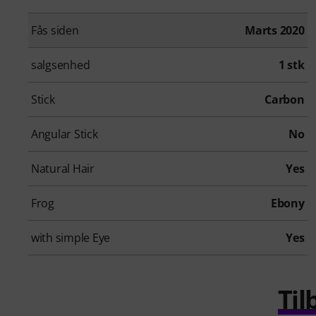
Fås siden
Marts 2020
salgsenhed
1 stk
Stick
Carbon
Angular Stick
No
Natural Hair
Yes
Frog
Ebony
with simple Eye
Yes
Til