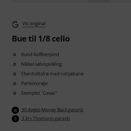
Vis original
Bue til 1/8 cello
Rund kulfiberpind
Nikkel sølvopvikling
Ebenholtsfrø med rutsjebane
Perlemorøje
Stemplet "Gewa"
30 dages-Money Back garanti
30
3 års Thomann garanti
3