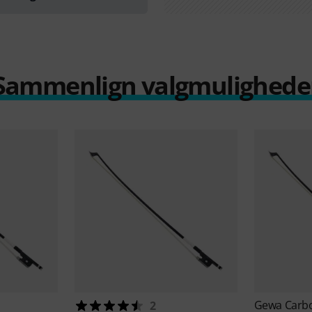
Sammenlign valgmulighede
Gewa
Carbo
2