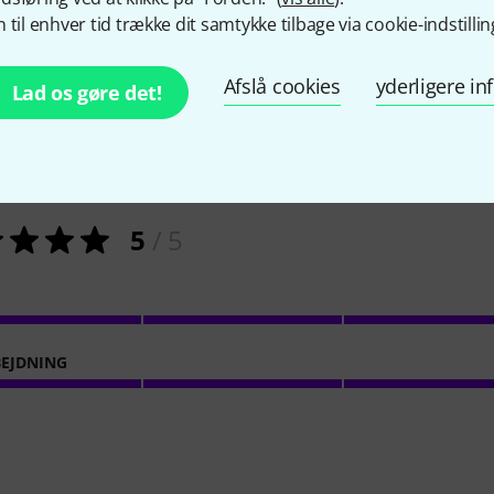
 til enhver tid trække dit samtykke tilbage via cookie-indstillin
Afslå cookies
yderligere i
Lad os gøre det!
1
Kundebedømmelser
5
/ 5
EJDNING