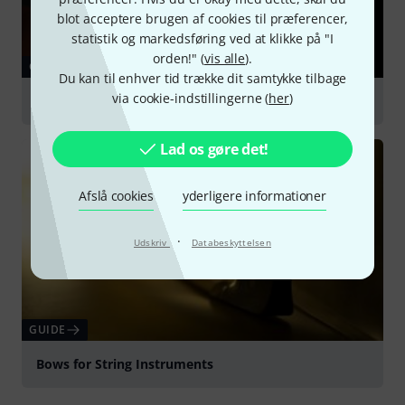
blot acceptere brugen af cookies til præferencer,
statistik og markedsføring ved at klikke på "I
orden!" (
vis alle
).
GUIDE
Du kan til enhver tid trække dit samtykke tilbage
via cookie-indstillingerne (
her
)
Cello
Lad os gøre det!
Afslå cookies
yderligere informationer
·
Udskriv
Databeskyttelsen
GUIDE
Bows for String Instruments