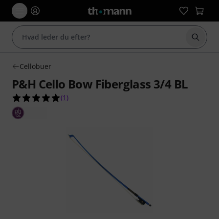
Start 
Cellobuer
P&H Cello Bow Fiberglass 3/4 BL
5.0 ud af 5 stjerner fra 1 kundebedømmelser
(
1
)