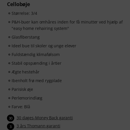
Cellobøje
Størrelse: 3/4
P&H-buer kan omhåres inden for få minutter ved hjælp af
"easy home rehairing system"
Glasfiberstang
Ideel bue til skoler og unge elever
Fuldstændig klimafølsom
Stabil opspænding i årtier
Ægte hestehår
Ibenholt frø med rygplade
Parisisk øje
Perlemorindlæg
Farve: Blå
30 dages-Money Back garanti
30
3 års Thomann garanti
3