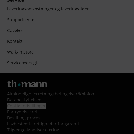
Service
Leveringsomkostninger og leveringstider
Supportcenter
Gavekort
Kontakt
Walk-in Store
Serviceoversigt
Almindelige forretningsbetingelser
/
Kolofon
Databeskyttelsen
Cookie indstillinger
Fortrydelsesret
Bestilling proces
Lovbestemte rettigheder for garanti
Tilgængelighedserklæring