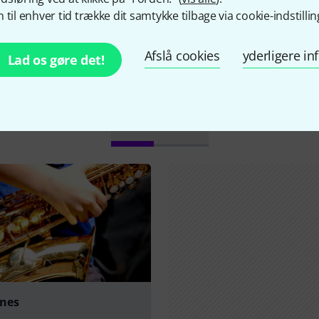
 til enhver tid trække dit samtykke tilbage via cookie-indstillin
Afslå cookies
yderligere i
Lad os gøre det!
Vidste du?
Alle
Guide
nes