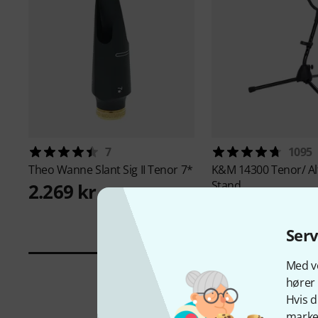
7
1095
Theo Wanne
Slant Sig II Tenor 7*
K&M
14300 Tenor/ Al
Stand
2.269 kr
169 kr
Ser
Med vo
hører 
Hvis d
marked