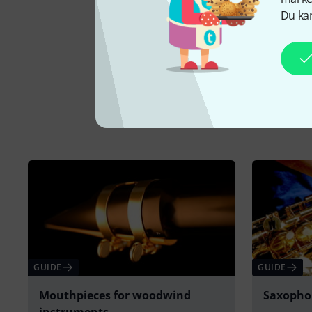
Du kan
GUIDE
GUIDE
Mouthpieces for woodwind
Saxopho
instruments