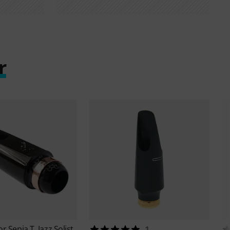
r
r Sepia T. Jazz Solist
1