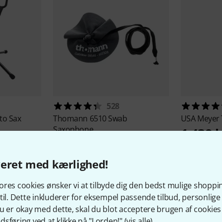
528
to Sax
Thomann
6510 Swab
USA Meyer
Saxophone
1.439 
83 kr
veret med kærlighed!
res cookies ønsker vi at tilbyde dig den bedst mulige shoppi
til. Dette inkluderer for eksempel passende tilbud, personli
u er okay med dette, skal du blot acceptere brugen af cookies t
sføring ved at klikke på "I orden!" (
vis alle
).