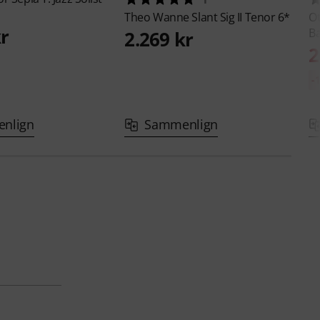
Theo Wanne
Slant Sig II Tenor 6*
Ot
kr
Ba
2.269 kr
2
-
nlign
Sammenlign