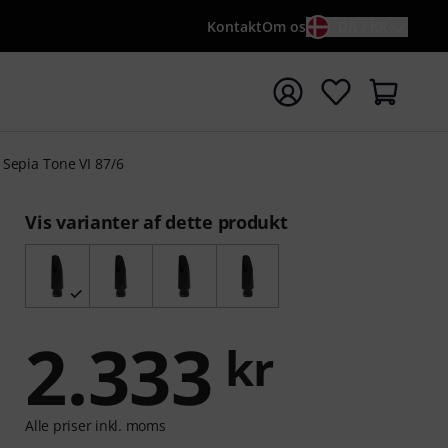
Kontakt
Om os
DA / KR
t søgning med søgeord {searchTerm}
 Sepia Tone VI 87/6
Vis varianter af dette produkt
2.333
kr
Alle priser inkl. moms