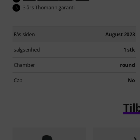
3 års Thomann garanti
3
Fås siden
August 2023
salgsenhed
1 stk
Chamber
round
Cap
No
Til