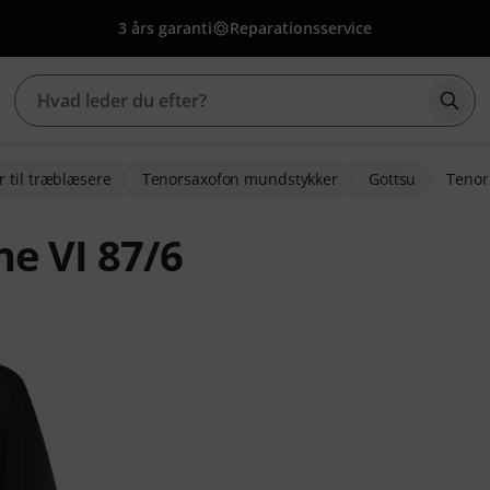
3 års garanti
Reparationsservice
Star
 til træblæsere
Tenorsaxofon mundstykker
Gottsu
Tenor
ne VI 87/6