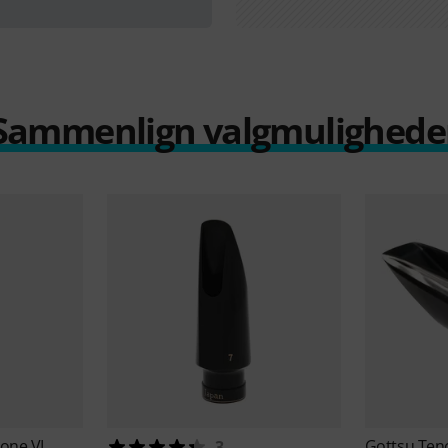
Sammenlign valgmulighede
one VI
Gottsu
Teno
3