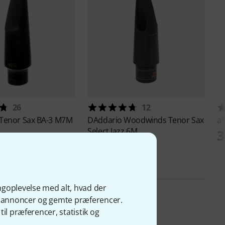
26
12
Tenor Sax BA-3 M7M
DAddario Woodwinds
Tenor Sax
a
Select Jazz 6M
kr
3
1.490 kr
ngoplevelse med alt, hvad der
ge annoncer og gemte præferencer.
il præferencer, statistik og