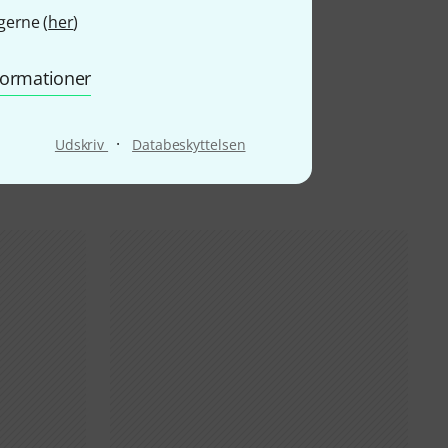
gerne (
her
)
nformationer
·
Udskriv
Databeskyttelsen