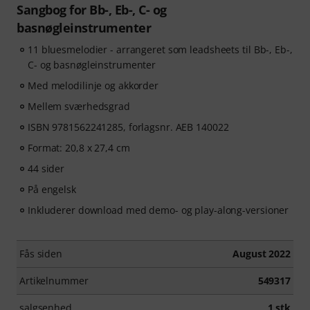
Sangbog for Bb-, Eb-, C- og
basnøgleinstrumenter
11 bluesmelodier - arrangeret som leadsheets til Bb-, Eb-,
C- og basnøgleinstrumenter
Med melodilinje og akkorder
Mellem sværhedsgrad
ISBN 9781562241285, forlagsnr. AEB 140022
Format: 20,8 x 27,4 cm
44 sider
På engelsk
Inkluderer download med demo- og play-along-versioner
Fås siden
August 2022
Artikelnummer
549317
salgsenhed
1 stk