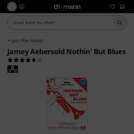
Start 
Jazz Play Alongs
Jamey Aebersold Nothin' But Blues
4.7 ud af 5 stjerner fra 3 kundebedømmelser
(
3
)