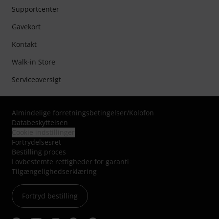
Supportcenter
Gavekort
Kontakt
Walk-in Store
Serviceoversigt
Almindelige forretningsbetingelser
/
Kolofon
Databeskyttelsen
Cookie indstillinger
Fortrydelsesret
Bestilling proces
Lovbestemte rettigheder for garanti
Tilgængelighedserklæring
Fortryd bestilling