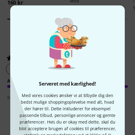
Most
S
160 kr
186 kr
3
Kundebedømmelser
4.7
/ 5
lav en vurdering af produktet nu
ARRANGEMENT
Serveret med kærlighed!
Med vores cookies ønsker vi at tilbyde dig den
Retningslinjer for anmeldelser
bedst mulige shoppingoplevelse med alt, hvad
der hører til. Dette inkluderer for eksempel
passende tilbud, personlige annoncer og gemte
præferencer. Hvis du er okay med dette, skal du
Sammenlign valgmuligheder
blot acceptere brugen af cookies til præferencer,