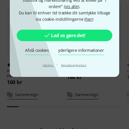
statistik og markedsføring ved at klikke på "I
orden!" (
vis alle
).
Du kan til enhver tid trække dit samtykke tilbage
via cookie-indstillingerne (
her
)
Lad os gøre det!
Afslå cookies
yderligere informationer
·
1
2
Udskriv
Databeskyttelsen
Jamey Aebersold
Antonio Carlos
Jamey Aebersold
Bossa Novas
J
Jobim
160 kr
160 kr
Sammenlign
Sammenlign