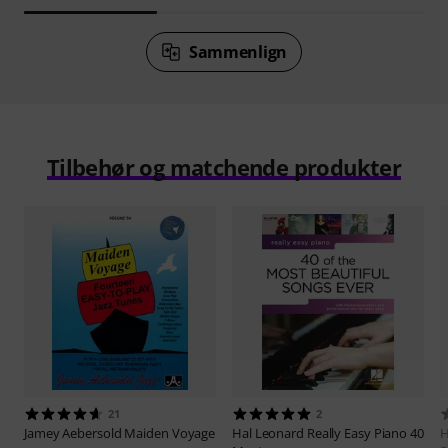
Sammenlign
Tilbehør og matchende produkter
21
2
Jamey Aebersold
Maiden Voyage
Hal Leonard
Really Easy Piano 40
H