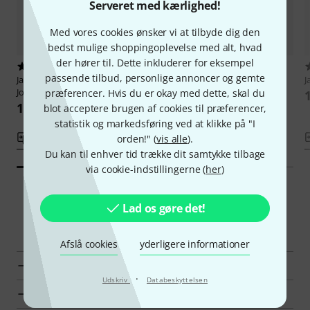
Serveret med kærlighed!
Med vores cookies ønsker vi at tilbyde dig den
bedst mulige shoppingoplevelse med alt, hvad
der hører til. Dette inkluderer for eksempel
1
2
passende tilbud, personlige annoncer og gemte
Jamey Aebersold
Antonio Carlos
Jamey Aebersold
Bossa Novas
J
Jobim
præferencer. Hvis du er okay med dette, skal du
160 kr
160 kr
blot acceptere brugen af cookies til præferencer,
statistik og markedsføring ved at klikke på "I
Sammenlign
Sammenlign
orden!" (
vis alle
).
Du kan til enhver tid trække dit samtykke tilbage
via cookie-indstillingerne (
her
)
Lad os gøre det!
Smart Navigator
Afslå cookies
yderligere informationer
Jamey Aebersold Jazz Play Alongs vises her
·
Udskriv
Databeskyttelsen
Vis Jazz Play Alongs i priser fra 160 kr - 200 kr