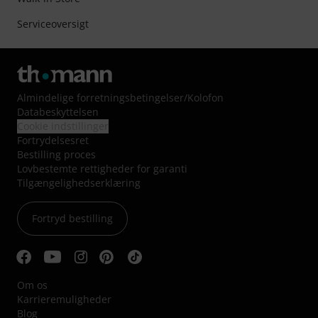
Serviceoversigt
Almindelige forretningsbetingelser
/
Kolofon
Databeskyttelsen
Cookie indstillinger
Fortrydelsesret
Bestilling proces
Lovbestemte rettigheder for garanti
Tilgængelighedserklæring
Fortryd bestilling
Om os
Karrieremuligheder
Blog