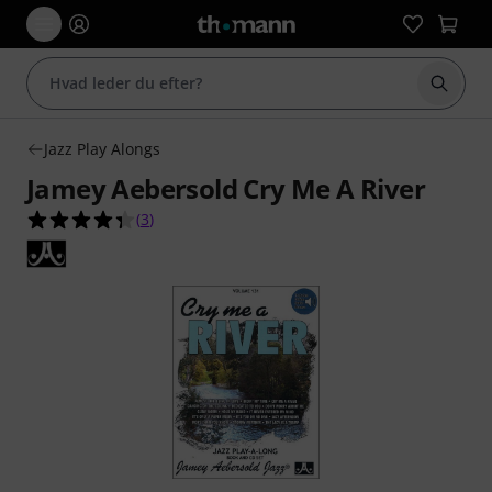
Start 
Jazz Play Alongs
Jamey Aebersold Cry Me A River
4.3 ud af 5 stjerner fra 3 kundebedømmelser
(
3
)