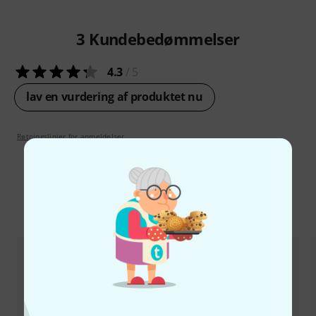
3
Kundebedømmelser
4.3
/ 5
lav en vurdering af produktet nu
Retningslinjer for anmeldelser
Sammenlign valgmuligheder