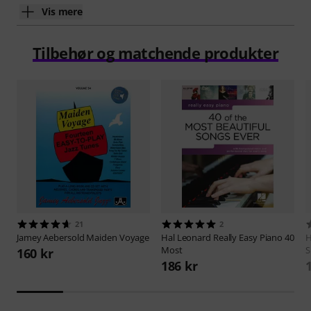
Vis mere
Tilbehør og matchende produkter
21
2
Jamey Aebersold
Maiden Voyage
Hal Leonard
Really Easy Piano 40
H
Most
S
160 kr
186 kr