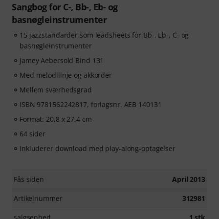
Sangbog for C-, Bb-, Eb- og
basnøgleinstrumenter
15 jazzstandarder som leadsheets for Bb-, Eb-, C- og
basnøgleinstrumenter
Jamey Aebersold Bind 131
Med melodilinje og akkorder
Mellem sværhedsgrad
ISBN 9781562242817, forlagsnr. AEB 140131
Format: 20,8 x 27,4 cm
64 sider
Inkluderer download med play-along-optagelser
Fås siden
April 2013
Artikelnummer
312981
salgsenhed
1 stk