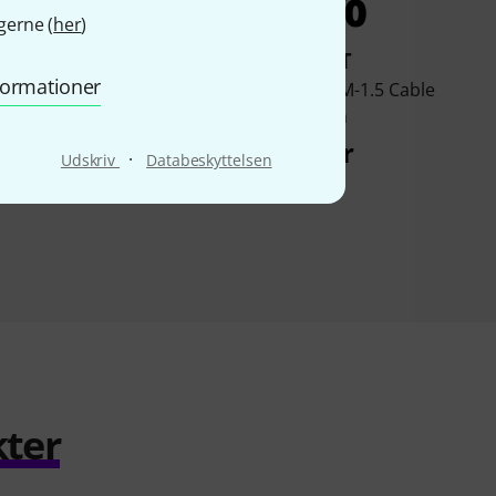
6%
3%
gerne (
her
)
KØBT
KØBT
nformationer
-HM/HM/PICO/BK-6
Kramer C-BM/BM-1.5 Cable
Cable 1.8m
0.45m
98 kr
57 kr
·
Udskriv
Databeskyttelsen
kter