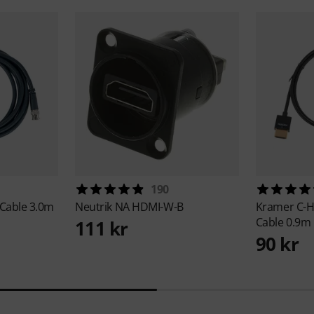
190
Cable 3.0m
Neutrik
NA HDMI-W-B
Kramer
C-
Cable 0.9m
111 kr
90 kr