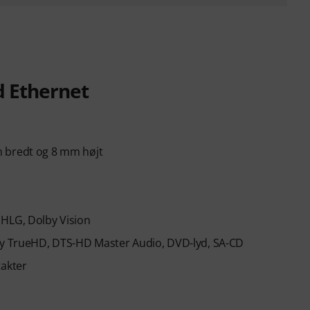
 Ethernet
m bredt og 8 mm højt
 HLG, Dolby Vision
lby TrueHD, DTS-HD Master Audio, DVD-lyd, SA-CD
takter