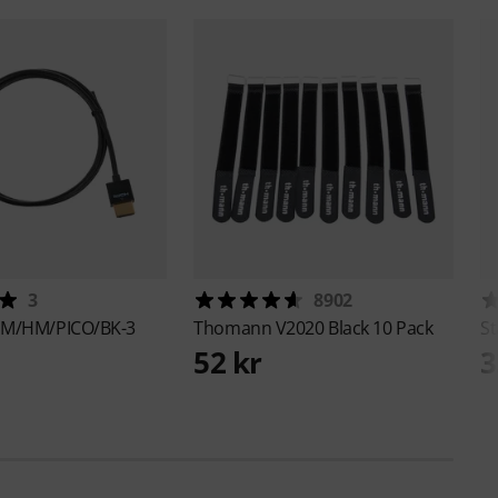
3
8902
HM/HM/PICO/BK-3
Thomann
V2020 Black 10 Pack
St
52 kr
3