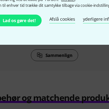
%
10%
 til enhver tid trække dit samtykke tilbage via cookie-indstillin
KØBT
Afslå cookies
yderligere i
PICO/BK-1
Kramer C-HM/HM/PICO/BK-3
Kramer C
Lad os gøre det!
m
Cable 0.9m
90 kr
Sammenlign
behør og matchende produ