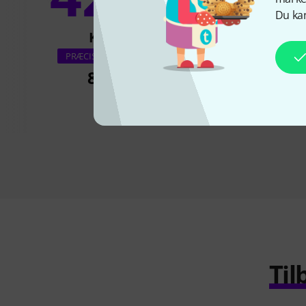
12
Du kan
KØBT
KØBT
Kramer C-HM/HM/
PRÆCIS DENNE VARE
Cable 0.3
83 kr
75 kr
Til