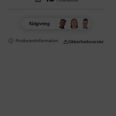
i Videokabler
Rådgivning
Producentinformation
Sikkerhedsvarsler