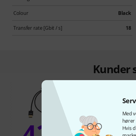
Colour
Black
Transfer rate [Gbit / s]
18
Kunder s
Ser
Med vo
42%
hører 
Hvis d
marked