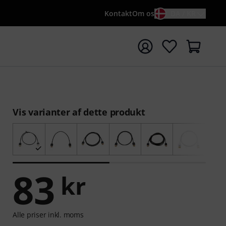
Kontakt
Om os
DA / KR
t søgning med søgeord {searchTerm}
Vis varianter af dette produkt
83
kr
Alle priser inkl. moms