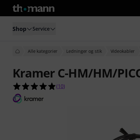
Shop
Service
Alle kategorier
Ledninger og stik
Videokabler
Kramer C-HM/HM/PICO
4.9 ud af 5 stjerner fra 10 kundeb
(
10
)