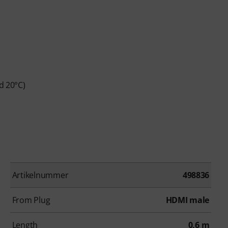
d 20°C)
Artikelnummer
498836
From Plug
HDMI male
Length
0,6 m