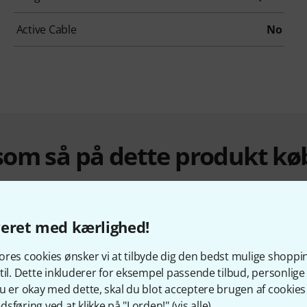
Active Cable
No
om så på dette produkt kø
veret med kærlighed!
res cookies ønsker vi at tilbyde dig den bedst mulige shoppi
til. Dette inkluderer for eksempel passende tilbud, personli
u er okay med dette, skal du blot acceptere brugen af cookies t
sføring ved at klikke på "I orden!" (
vis alle
).