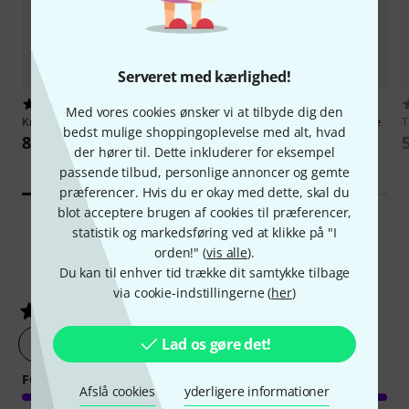
Serveret med kærlighed!
3
6
Med vores cookies ønsker vi at tilbyde dig den
Kramer
C-BM/BM-10 Cable 3.0m
Kramer
C-HM/HM/Pro-10 Cable
bedst mulige shoppingoplevelse med alt, hvad
3.0m
88 kr
der hører til. Dette inkluderer for eksempel
151 kr
passende tilbud, personlige annoncer og gemte
præferencer. Hvis du er okay med dette, skal du
blot acceptere brugen af cookies til præferencer,
statistik og markedsføring ved at klikke på "I
orden!" (
vis alle
).
3
Kundebedømmelser
Du kan til enhver tid trække dit samtykke tilbage
via cookie-indstillingerne (
her
)
5
/ 5
lav en vurdering af produktet nu
Lad os gøre det!
FORARBEJDNING
Afslå cookies
yderligere informationer