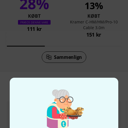
28%
13%
KØBT
KØBT
Kramer C-HM/HM/Pro-10
PRÆCIS DENNE VARE
Cable 3.0m
111 kr
151 kr
Sammenlign
Tilbehør og matchende produkter