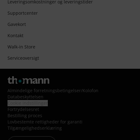
Leveringsomkostninger og leveringstider
Supportcenter
Gavekort
Kontakt
Walk-in Store
Serviceoversigt
Almindelige forretningsbetingelser
/
Kolofon
Databeskyttelsen
Cookie indstillinger
Fortrydelsesret
Bestilling proces
Lovbestemte rettigheder for garanti
Tilgængelighedserklæring