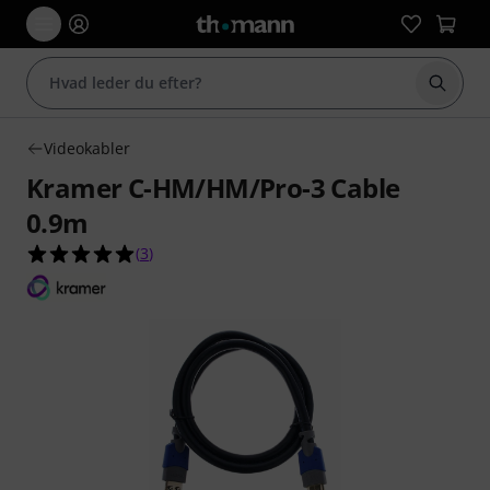
Start 
Videokabler
Kramer C-HM/HM/Pro-3 Cable
0.9m
5.0 ud af 5 stjerner fra 3 kundebedømmelser
(
3
)