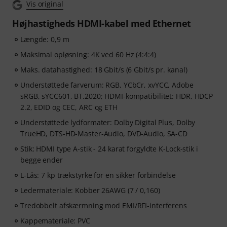
Vis original
Højhastigheds HDMI-kabel med Ethernet
Længde: 0,9 m
Maksimal opløsning: 4K ved 60 Hz (4:4:4)
Maks. datahastighed: 18 Gbit/s (6 Gbit/s pr. kanal)
Understøttede farverum: RGB, YCbCr, xvYCC, Adobe
sRGB, sYCC601, BT.2020; HDMI-kompatibilitet: HDR, HDCP
2.2, EDID og CEC, ARC og ETH
Understøttede lydformater: Dolby Digital Plus, Dolby
TrueHD, DTS-HD-Master-Audio, DVD-Audio, SA-CD
Stik: HDMI type A-stik - 24 karat forgyldte K-Lock-stik i
begge ender
L-Lås: 7 kp trækstyrke for en sikker forbindelse
Ledermateriale: Kobber 26AWG (7 / 0,160)
Tredobbelt afskærmning mod EMI/RFI-interferens
Kappemateriale: PVC