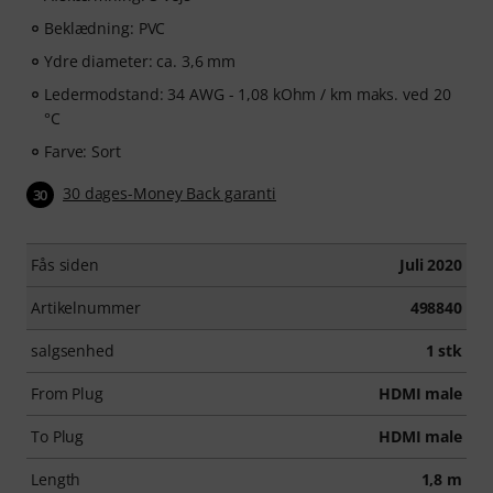
Beklædning: PVC
Ydre diameter: ca. 3,6 mm
Ledermodstand: 34 AWG - 1,08 kOhm / km maks. ved 20
°C
Farve: Sort
30 dages-Money Back garanti
30
Fås siden
Juli 2020
Artikelnummer
498840
salgsenhed
1 stk
From Plug
HDMI male
To Plug
HDMI male
Length
1,8 m