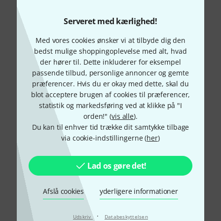
Serveret med kærlighed!
Vidste du?
Med vores cookies ønsker vi at tilbyde dig den
bedst mulige shoppingoplevelse med alt, hvad
Alle
Downloads
der hører til. Dette inkluderer for eksempel
passende tilbud, personlige annoncer og gemte
præferencer. Hvis du er okay med dette, skal du
blot acceptere brugen af cookies til præferencer,
statistik og markedsføring ved at klikke på "I
orden!" (
vis alle
).
Du kan til enhver tid trække dit samtykke tilbage
via cookie-indstillingerne (
her
)
Lad os gøre det!
Afslå cookies
yderligere informationer
·
Udskriv
Databeskyttelsen