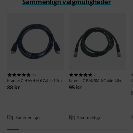
Sammenlign valgmuligheder
13
7
Kramer
C-HM/HM-6 Cable 1.8m
Kramer
C-BM/BM-6 Cable 1.8m
K
C
88 kr
95 kr
Sammenlign
Sammenlign