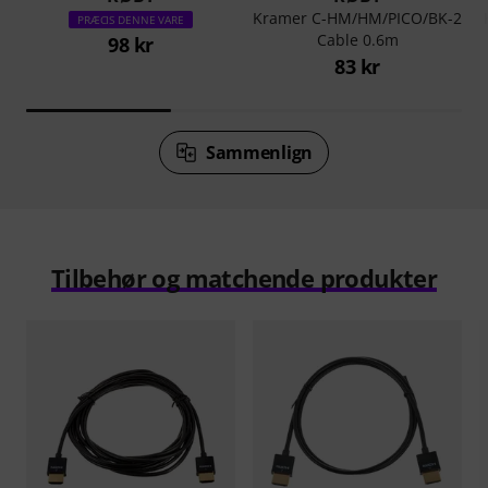
Kramer C-HM/HM/PICO/BK-2
PRÆCIS DENNE VARE
Cable 0.6m
98 kr
83 kr
Sammenlign
Tilbehør og matchende produkter