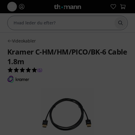
Start 
Videokabler
Kramer C-HM/HM/PICO/BK-6 Cable
1.8m
5.0 ud af 5 stjerner fra 6 kundebedømmelser
(
6
)