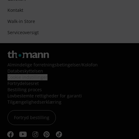
Kontakt
Walk-in Store
Serviceoversigt
Almindelige forretningsbetingelser
/
Kolofon
Databeskyttelsen
Cookie indstillinger
Fortrydelsesret
Bestilling proces
Lovbestemte rettigheder for garanti
Tilgængelighedserklæring
Fortryd bestilling