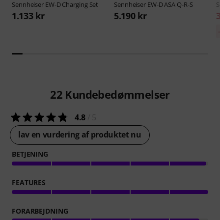
Sennheiser
EW-D Charging Set
Sennheiser
EW-D ASA Q-R-S
S
1.133 kr
5.190 kr
22
Kundebedømmelser
4.8
/ 5
lav en vurdering af produktet nu
BETJENING
FEATURES
FORARBEJDNING