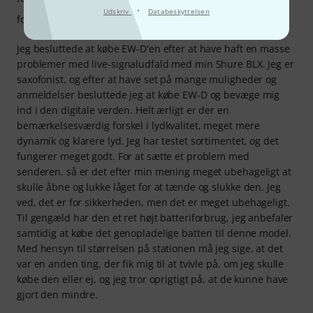
·
Udskriv
Databeskyttelsen
forarbejdning
Jeg besluttede at købe EW-D'en efter at have haft en masse
problemer med live-signaludfald med min Shure BLX. Jeg er
saxofonist, og efter at have set på mange muligheder og
anmeldelser besluttede jeg at købe EW-D og bevæge mig
ind i den digitale verden. Helt ærligt er der en
bemærkelsesværdig forskel i lydkvalitet, meget mere
dynamik og klarere lyd. Jeg har testet sortimentet, og det
fungerer meget godt. For at sætte et problem med
senderen, så er det efter min mening meget ubehageligt at
skulle åbne og lukke låget for at tænde og slukke den. Jeg
ved, det er for sikkerheden, men det er meget ubehageligt.
Til gengæld har den et ret højt batteriforbrug, jeg anbefaler
samtidig at købe det genopladelige batteri til denne model.
Med hensyn til størrelsen på stationen må jeg sige, at det
var en anden ting, der fik mig til at tvivle på, om jeg skulle
købe den eller ej, og jeg tror oprigtigt på, at de kunne have
gjort den mindre.