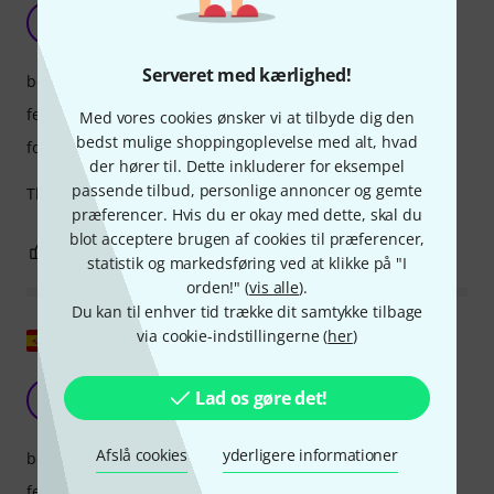
Sennheiser EW-D SK Base Q1-6
D
DRibeiro 20.05.2025
Serveret med kærlighed!
betjening
features
Med vores cookies ønsker vi at tilbyde dig den
bedst mulige shoppingoplevelse med alt, hvad
forarbejdning
der hører til. Dette inkluderer for eksempel
passende tilbud, personlige annoncer og gemte
The best of its kind
præferencer. Hvis du er okay med dette, skal du
blot acceptere brugen af cookies til præferencer,
0
0
ANMELD BEDØMMELSE
statistik og markedsføring ved at klikke på "I
orden!" (
vis alle
).
Du kan til enhver tid trække dit samtykke tilbage
Vis original
via cookie-indstillingerne (
her
)
Godt køb
Lad os gøre det!
M
Mixob9 25.06.2022
Afslå cookies
yderligere informationer
betjening
features