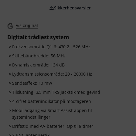
Sikkerhedsvarsler
Vis original
Digitalt trådløst system
Frekvensområde Q1-6: 470,2 - 526 MHz
Skiftebåndbredde: 56 MHz
Dynamisk område: 134 dB
Lydtransmissionsområde: 20 - 20000 Hz
Sendeeffekt: 10 mW
Tilslutning: 3,5 mm TRS-jackstik med gevind
4-cifret batteriindikator på modtageren
Mobil adgang via Smart Assist-appen til
systemindstillinger
Driftstid med AA-batterier: Op til 8 timer
2 BNC-antennestik