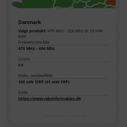
Danmark
Valgt produkt:
470 Mhz - 526 Mhz @ 10 mW
EIRP
Frekvensområde
470 MHz – 694 Mhz
Licens
Fri
Maks. sendeeffekt
100
mW EIRP (
61
mW ERP)
Kilde
https://www.retsinformation.dk
Alle angivelser er uden ansvar!