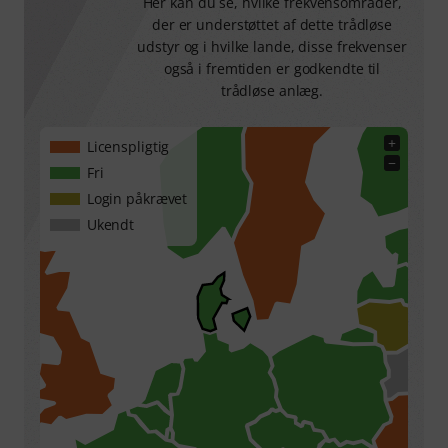
Her kan du se, hvilke frekvensområder,
der er understøttet af dette trådløse
udstyr og i hvilke lande, disse frekvenser
også i fremtiden er godkendte til
trådløse anlæg.
+
Licenspligtig
−
Fri
Login påkrævet
Ukendt