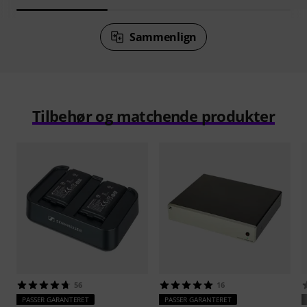
Sammenlign
Tilbehør og matchende produkter
56
16
PASSER GARANTERET
PASSER GARANTERET