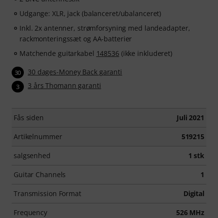
Udgange: XLR, jack (balanceret/ubalanceret)
Inkl. 2x antenner, strømforsyning med landeadapter,
rackmonteringssæt og AA-batterier
Matchende guitarkabel
148536
(ikke inkluderet)
30 dages-Money Back garanti
30
3 års Thomann garanti
3
Fås siden
Juli 2021
Artikelnummer
519215
salgsenhed
1 stk
Guitar Channels
1
Transmission Format
Digital
Frequency
526 MHz