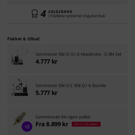
4
SALGSRANG
i Trådløse systemer til guitar/bas
Pakker & tilbud
Sennheiser EW-D Q1-6 HeadmiKe - D BN Set
4.777 kr
Sennheiser EW-D E 908 Q1-6 Bundle
5.777 kr
Sammensæt din egen pakke
Fra 8.899 kr
OP TIL 8% RABAT
+2