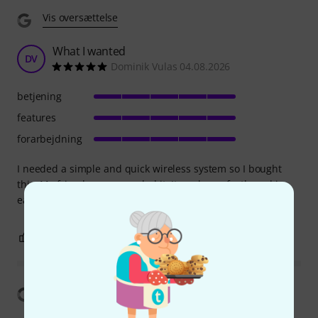
Vis oversættelse
What I wanted
DV
Dominik Vulas 04.08.2026
betjening
features
forarbejdning
I needed a simple and quick wireless system so I bought
this. My friend recommended it. It works perfectly and is
easy to use. Exactly what I wanted
0
0
ANMELD BEDØMMELSE
Vis oversættelse