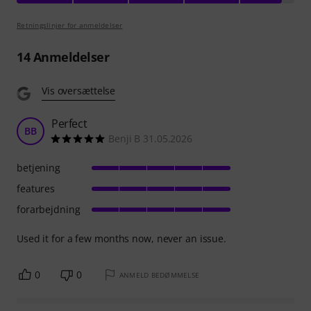
Retningslinjer for anmeldelser
14
Anmeldelser
Vis oversættelse
Perfect
BB
Benji B 31.05.2026
betjening
features
forarbejdning
Used it for a few months now, never an issue.
0
0
ANMELD BEDØMMELSE