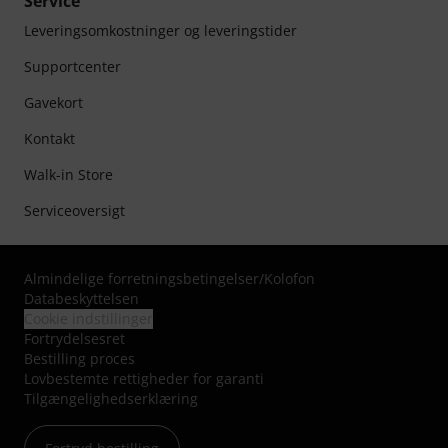
Service
Leveringsomkostninger og leveringstider
Supportcenter
Gavekort
Kontakt
Walk-in Store
Serviceoversigt
Almindelige forretningsbetingelser
/
Kolofon
Databeskyttelsen
Cookie indstillinger
Fortrydelsesret
Bestilling proces
Lovbestemte rettigheder for garanti
Tilgængelighedserklæring