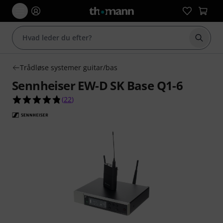
Start 
Trådløse systemer guitar/bas
Sennheiser EW-D SK Base Q1-6
4.8 ud af 5 stjerner fra 22 kundebedømmelser
(
22
)