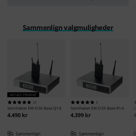
afspille
Sammenlign valgmuligheder
AKTUELT PRODUKT
22
6
Sennheiser
EW-D SK Base Q1-6
Sennheiser
EW-D SK Base R1-6
S
4.490 kr
4.399 kr
Sammenlign
Sammenlign