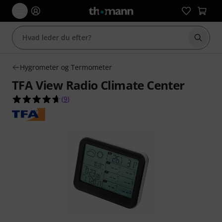
Start 
Hygrometer og Termometer
TFA View Radio Climate Center
4.7 ud af 5 stjerner fra 9 kundebedømmelser
(
9
)