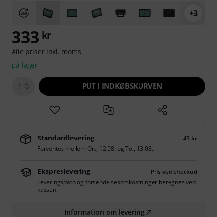
+3
333
kr
Alle priser inkl. moms
på lager
PUT I INDKØBSKURVEN
1
Standardlevering
45 kr
Forventes mellem
On., 12.08.
og
To., 13.08.
.
Ekspreslevering
Pris ved checkud
Leveringsdato og forsendelsesomkostninger beregnes ved
kassen.
Information om levering