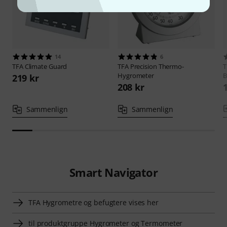
14
6
TFA
Climate Guard
TFA
Precision Thermo-
Hygrometer
219 kr
208 kr
Sammenlign
Sammenlign
Smart Navigator
TFA Hygrometre og befugtere vises her
til produktgruppe Hygrometer og Termometer