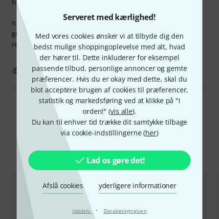
forarbejdning
Serveret med kærlighed!
now i can measure humidity in my studio and inside the
guitar case.
Med vores cookies ønsker vi at tilbyde dig den
really amazing tool
bedst mulige shoppingoplevelse med alt, hvad
der hører til. Dette inkluderer for eksempel
passende tilbud, personlige annoncer og gemte
1
1
ANMELD BEDØMMELSE
præferencer. Hvis du er okay med dette, skal du
blot acceptere brugen af cookies til præferencer,
statistik og markedsføring ved at klikke på "I
Læs alle anmeldelser
orden!" (
vis alle
).
Du kan til enhver tid trække dit samtykke tilbage
via cookie-indstillingerne (
her
)
Sammenlign valgmuligheder
Lad os gøre det!
Afslå cookies
yderligere informationer
·
Udskriv
Databeskyttelsen