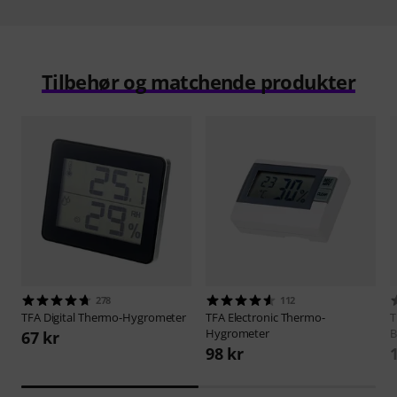
Tilbehør og matchende produkter
278
112
TFA
Digital Thermo-Hygrometer
TFA
Electronic Thermo-
Hygrometer
67 kr
98 kr