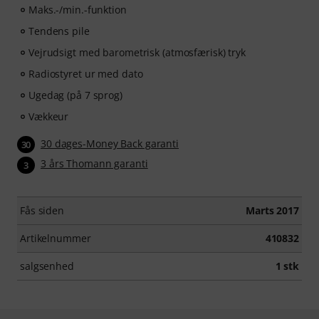
Maks.-/min.-funktion
Tendens pile
Vejrudsigt med barometrisk (atmosfærisk) tryk
Radiostyret ur med dato
Ugedag (på 7 sprog)
Vækkeur
30 dages-Money Back garanti
30
3 års Thomann garanti
3
Fås siden
Marts 2017
Artikelnummer
410832
salgsenhed
1 stk