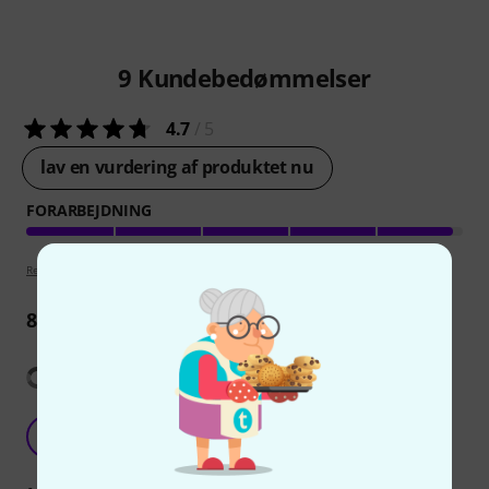
9
Kundebedømmelser
4.7
/ 5
lav en vurdering af produktet nu
FORARBEJDNING
Retningslinjer for anmeldelser
8
Anmeldelser
Vis oversættelse
Finally i knew why my guitars are rusty
B
Boujlaba 11.11.2023