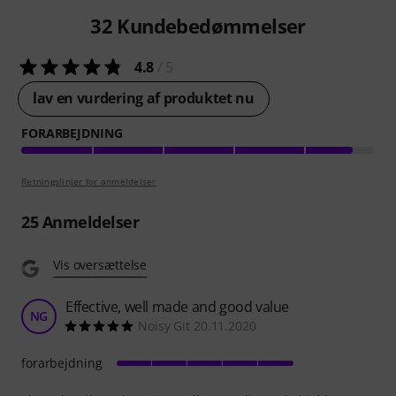
32
Kundebedømmelser
4.8
/ 5
lav en vurdering af produktet nu
FORARBEJDNING
Retningslinjer for anmeldelser
25
Anmeldelser
Vis oversættelse
Effective, well made and good value
NG
Noisy Git 20.11.2020
forarbejdning