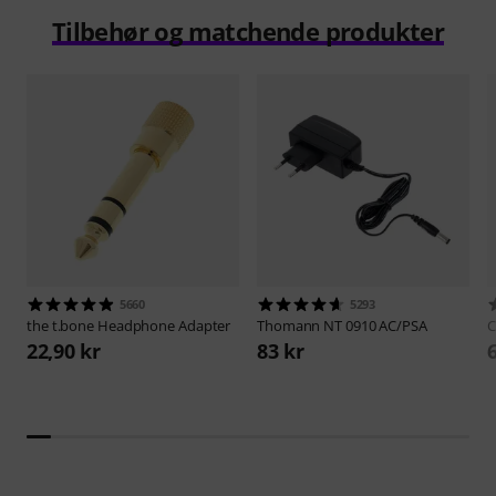
Tilbehør og matchende produkter
5660
5293
the t.bone
Headphone Adapter
Thomann
NT 0910 AC/PSA
C
22,90 kr
83 kr