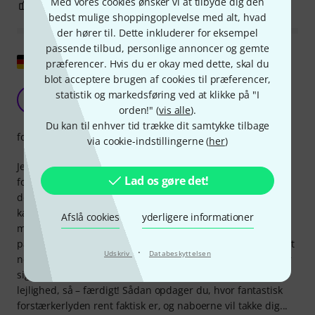
Med vores cookies ønsker vi at tilbyde dig den
0
0
ANMELD BEDØMMELSE
bedst mulige shoppingoplevelse med alt, hvad
der hører til. Dette inkluderer for eksempel
passende tilbud, personlige annoncer og gemte
Vis original
præferencer. Hvis du er okay med dette, skal du
blot acceptere brugen af cookies til præferencer,
Bassen er succesfuldt afkoblet fra gulvet
statistik og markedsføring ved at klikke på "I
S
SickTracy777 09.04.2022
orden!" (
vis alle
).
Du kan til enhver tid trække dit samtykke tilbage
forarbejdning
via cookie-indstillingerne (
her
)
Jeg har lavet lidt om på disse to boards, da HB
Lad os gøre det!
forstærkerisoleringsboardene er alt for brede på grund af
den begrænsede plads. Nu sidder et 1x12" Friedman-
kabinet perfekt ovenpå dem, og oveni det et Friedman JJ Jr.
Afslå cookies
yderligere informationer
med en dæmper. Så når jeg står lige foran det, med sokker
på laminatgulvet, og slår strengene an, selv når de er stemt
·
Udskriv
Databeskyttelsen
ned, kommer punch og bass kun fra kabinettet og bevæger
sig ikke længere gennem gulvet. Perfekt til en almindelig
lejlighed, så – færdigt! Sådan opdager du, hvor fantastisk
forstærkerlyden rent faktisk er, og naboerne vil takke dig...