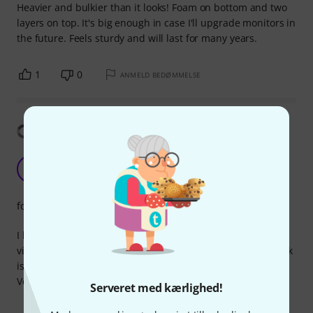
Heavier and bulkier than it looks! Foam on bottom and two
layers on top. It's big enough in case I'll upgrade monitors in
the future. Feels sturdy and will last for many years.
1
0
ANMELD BEDØMMELSE
Vis oversættelse
Really useful
M
m33n 25.08.2025
forarbejdning
I bought the t.akustik ISO-Base to help reduce floor
vibrations, and it really works. The sound and vibration leak
is noticeably reduced in the room below my home studio.
Very happy with the result
Serveret med kærlighed!