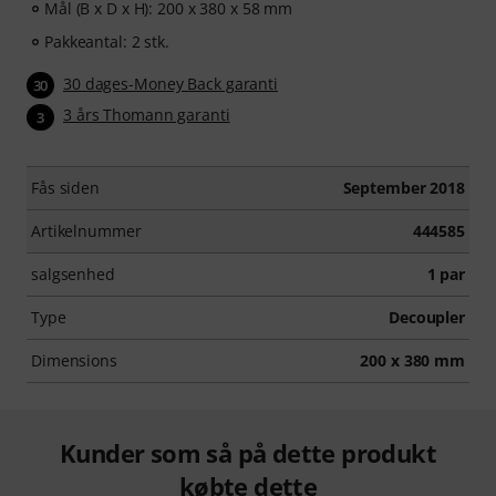
Mål (B x D x H): 200 x 380 x 58 mm
Pakkeantal: 2 stk.
30 dages-Money Back garanti
30
3 års Thomann garanti
3
Fås siden
September 2018
Artikelnummer
444585
salgsenhed
1 par
Type
Decoupler
Dimensions
200 x 380 mm
Kunder som så på dette produkt
købte dette