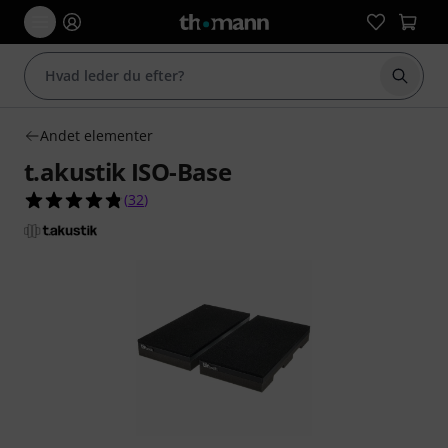
Start 
Andet elementer
t.akustik ISO-Base
4.8 ud af 5 stjerner fra 32 kundebedømmelser
(
32
)