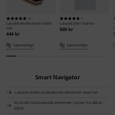
19
4
t.akustik
Woofer Stand A100W
t.akustik
DS4-1 Add-On
t
Oak
k
569 kr
444 kr
Sammenlign
Sammenlign
Smart Navigator
t.akustik Andet studieakustik-elementer vises her
Vis Andet studieakustik-elementer i priser fra 400 kr -
500 kr