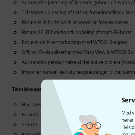
Automatisk justering af lignende goboer på tværs af 
Tidsstyret udløsning af blitz og forudindstillede kn
Fixture FLIP-funktion til at vende strålesekvensen
Fixture SPLIT-funktion til opdeling af multi-FX-barer
Projekt- og inventarbackup med WTOOLS-appen
Offline 3D-visualisering med Easy View & WTOOLS via
Automatisk gendannelse af det aktive projekt (manue
Importer forskellige fixtureopsætninger til det sam
Tekniske specifikationer:
Ser
Hus: ABS-plast
Med vo
Pulverlakeret stålbundplade med 100 mm VESA
hører 
Skærm: 4.3" farve-TFT med tonet glas
Hvis d
Kapacitiv berøring
marked