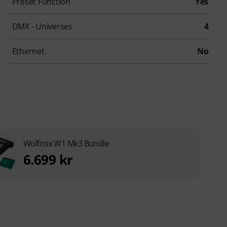
Preset Function
Yes
DMX - Universes
4
Ethernet
No
Wolfmix W1 Mk3 Bundle
6.699 kr