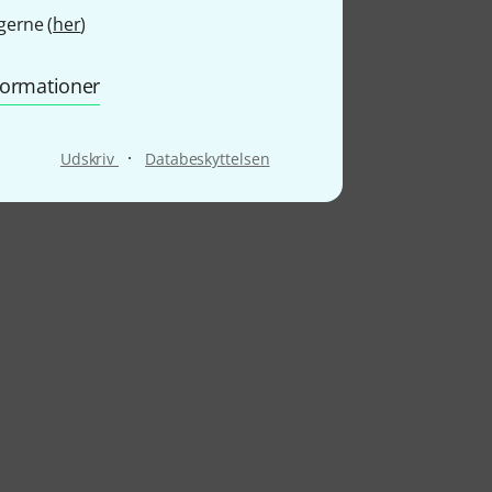
gerne (
her
)
nformationer
·
Udskriv
Databeskyttelsen