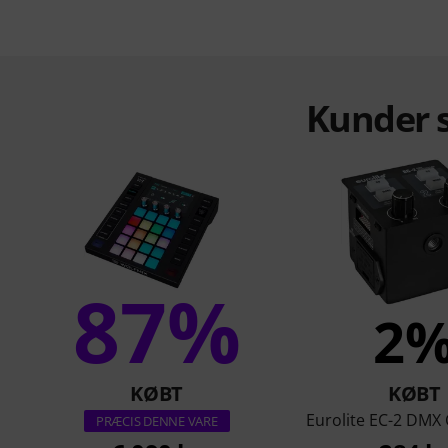
Kunder s
87%
2
KØBT
KØBT
Eurolite EC-2 DMX 
PRÆCIS DENNE VARE