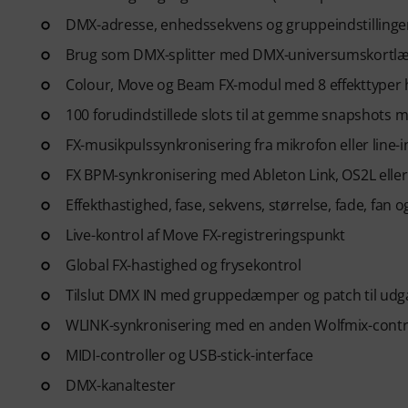
DMX-adresse, enhedssekvens og gruppeindstillinge
Brug som DMX-splitter med DMX-universumskortl
Colour, Move og Beam FX-modul med 8 effekttyper 
100 forudindstillede slots til at gemme snapshots m
FX-musikpulssynkronisering fra mikrofon eller line-i
FX BPM-synkronisering med Ableton Link, OS2L elle
Effekthastighed, fase, sekvens, størrelse, fade, fan og
Live-kontrol af Move FX-registreringspunkt
Global FX-hastighed og frysekontrol
Tilslut DMX IN med gruppedæmper og patch til udgan
WLINK-synkronisering med en anden Wolfmix-controll
MIDI-controller og USB-stick-interface
DMX-kanaltester