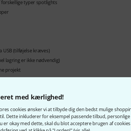
forskellige typer spotlights
apper
 USB (tilføjelse kræves)
l lagring er ikke nødvendig)
me projekt
veret med kærlighed!
res cookies ønsker vi at tilbyde dig den bedst mulige shoppi
til. Dette inkluderer for eksempel passende tilbud, personli
u er okay med dette, skal du blot acceptere brugen af cookies t
sføring ved at klikke på "I orden!" (
vis alle
).