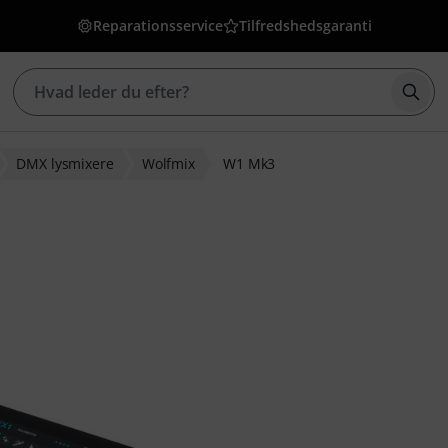
Reparationsservice
Tilfredshedsgaranti
Star
DMX lysmixere
Wolfmix
W1 Mk3
dømmelser