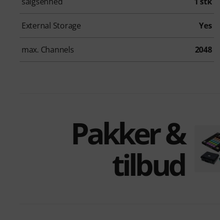
salgsenhed
1 stk
External Storage
Yes
max. Channels
2048
Pakker &
tilbud