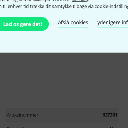
 til enhver tid trække dit samtykke tilbage via cookie-indstillin
Afslå cookies
yderligere i
Lad os gøre det!
XLR og 1x 5-bens DMX IN/OUT XLR med WLINK
/WLINK)
Artikelnummer
637301