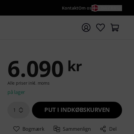
Kontakt
Om os
DA / KR
t søgning med søgeord {searchTerm}
6.090
kr
Alle priser inkl. moms
på lager
PUT I INDKØBSKURVEN
1
Bogmærk
Sammenlign
Del