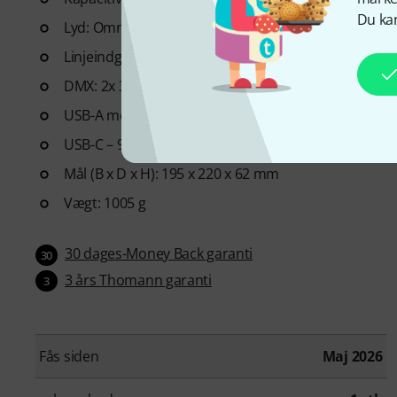
Du kan
Lyd: Omnidirektionel elektretmikrofon
Linjeindgang: 3,5 mm mini-jackstik
DMX: 2x 3-bens DMX OUT XLR, 1x 5-bens DMX OUT 
USB-A med MIDI, MSD og WLINK (5 V, 900 mA)
USB-C – 900 mA kræves (1500 mA anbefales til MIDI
Mål (B x D x H): 195 x 220 x 62 mm
Vægt: 1005 g
30 dages-Money Back garanti
30
3 års Thomann garanti
3
Fås siden
Maj 2026