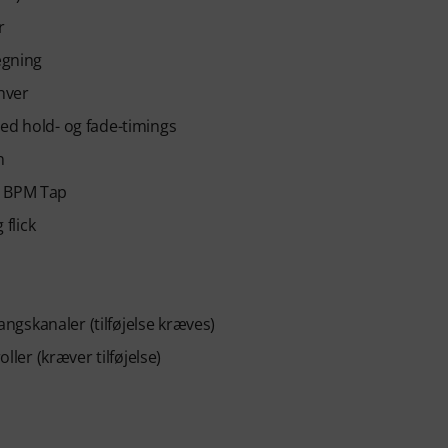
r
ægning
hver
ed hold- og fade-timings
n
r BPM Tap
 flick
gskanaler (tilføjelse kræves)
er (kræver tilføjelse)