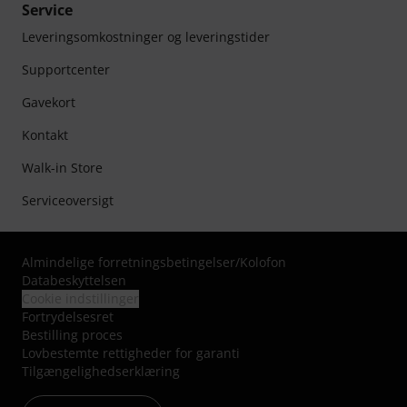
Service
Leveringsomkostninger og leveringstider
Supportcenter
Gavekort
Kontakt
Walk-in Store
Serviceoversigt
Almindelige forretningsbetingelser
/
Kolofon
Databeskyttelsen
Cookie indstillinger
Fortrydelsesret
Bestilling proces
Lovbestemte rettigheder for garanti
Tilgængelighedserklæring