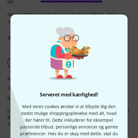
lyd
de er fandme gode til den pris de bliver købt til. Aldrig set
så godt
0
0
ANMELD BEDØMMELSE
5 stjerner
L
LALabs 29.01.2023
features
forarbejdning
Serveret med kærlighed!
lyd
Med vores cookies ønsker vi at tilbyde dig den
Lyden er super fin, disse højtaler skal du ikke bruge til fx en
bedst mulige shoppingoplevelse med alt, hvad
Behringer synth det kan jeg ikke anbefale efter min
der hører til. Dette inkluderer for eksempel
erfaring.
passende tilbud, personlige annoncer og gemte
præferencer. Hvis du er okay med dette, skal du