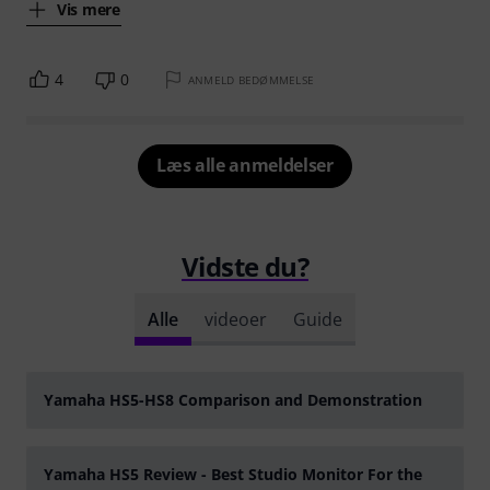
Vis mere
4
0
ANMELD BEDØMMELSE
Læs alle anmeldelser
Vidste du?
Alle
videoer
Guide
YOUTUBE
Yamaha HS5-HS8 Comparison and Demonstration
YOUTUBE
afspille
Yamaha HS5 Review - Best Studio Monitor For the