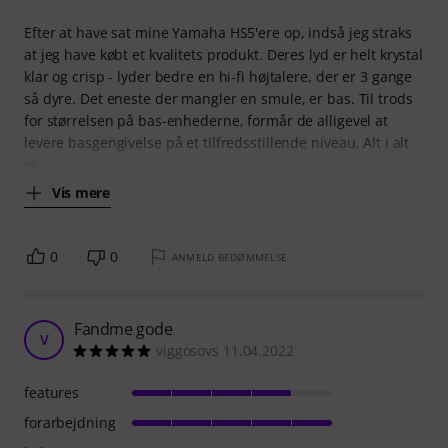
Efter at have sat mine Yamaha HS5'ere op, indså jeg straks
at jeg have købt et kvalitets produkt. Deres lyd er helt krystal
klar og crisp - lyder bedre en hi-fi højtalere, der er 3 gange
så dyre. Det eneste der mangler en smule, er bas. Til trods
for størrelsen på bas-enhederne, formår de alligevel at
levere basgengivelse på et tilfredsstillende niveau. Alt i alt
et
Vis mere
0
0
ANMELD BEDØMMELSE
Fandme gode
V
viggosovs 11.04.2022
features
forarbejdning