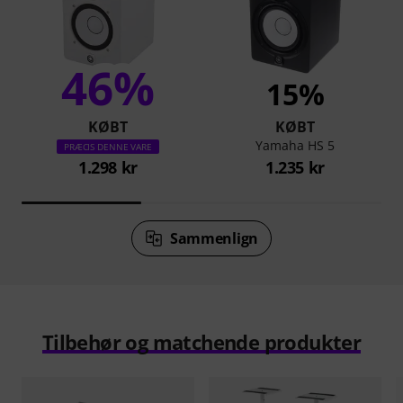
46%
15%
KØBT
KØBT
Yamaha HS 5
PRÆCIS DENNE VARE
1.298 kr
1.235 kr
Sammenlign
Tilbehør og matchende produkter