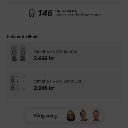
146
SALGSRANG
i Aktive near field monitorer
Pakker & tilbud
Yamaha HS 5 W Bundle
2.666 kr
Yamaha HS 5 W Stand Set
2.945 kr
Rådgivning