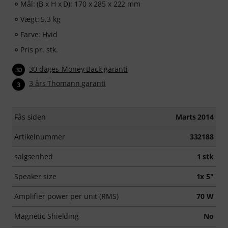
Mål: (B x H x D): 170 x 285 x 222 mm
Vægt: 5,3 kg
Farve: Hvid
Pris pr. stk.
30 dages-Money Back garanti
30
3 års Thomann garanti
3
Fås siden
Marts 2014
Artikelnummer
332188
salgsenhed
1 stk
Speaker size
1x 5"
Amplifier power per unit (RMS)
70 W
Magnetic Shielding
No