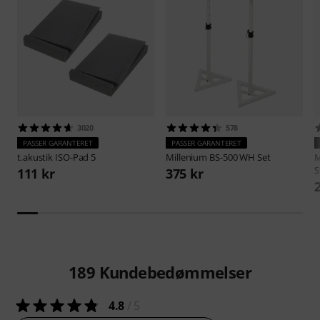
3020
578
PASSER GARANTERET
PASSER GARANTERET
t.akustik
ISO-Pad 5
Millenium
BS-500 WH Set
M
S
111 kr
375 kr
189
Kundebedømmelser
4.8
/ 5