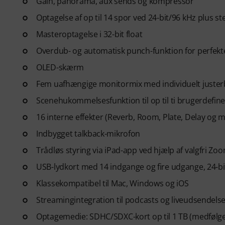
Gain, panorama, aux sends og kompressor
Optagelse af op til 14 spor ved 24-bit/96 kHz plus s
Masteroptagelse i 32-bit float
Overdub- og automatisk punch-funktion for perfekt
OLED-skærm
Fem uafhængige monitormix med individuelt juste
Scenehukommelsesfunktion til op til ti brugerdefin
16 interne effekter (Reverb, Room, Plate, Delay og 
Indbygget talkback-mikrofon
Trådløs styring via iPad-app ved hjælp af valgfri Zo
USB-lydkort med 14 indgange og fire udgange, 24-bi
Klassekompatibel til Mac, Windows og iOS
Streamingintegration til podcasts og liveudsendels
Optagemedie: SDHC/SDXC-kort op til 1 TB (medfølge