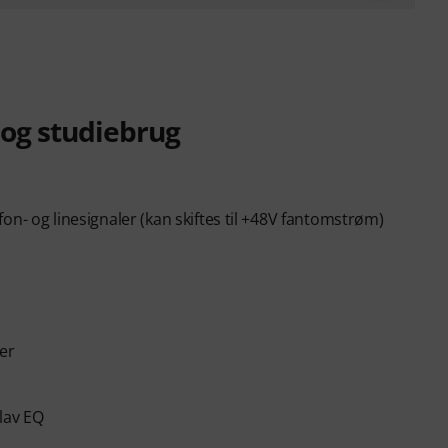
e og studiebrug
on- og linesignaler (kan skiftes til +48V fantomstrøm)
er
lav EQ