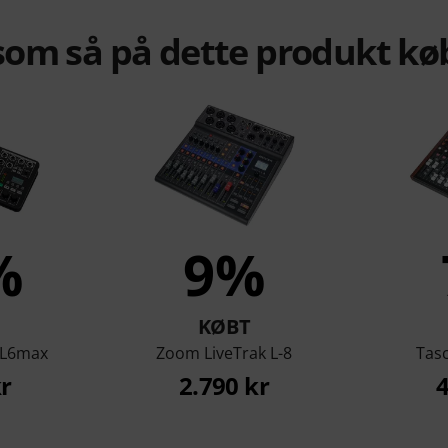
om så på dette produkt kø
%
9%
KØBT
 L6max
Zoom LiveTrak L-8
Tas
kr
2.790 kr
4