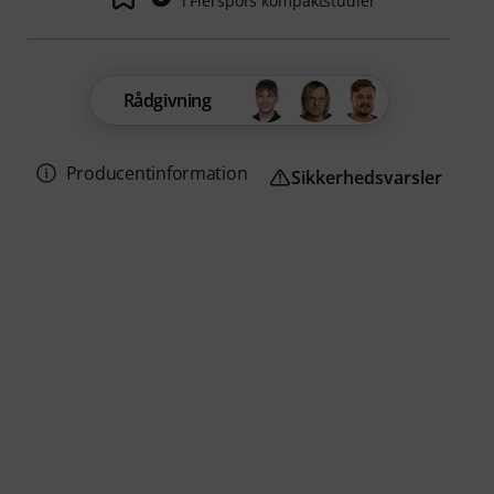
i Flerspors kompaktstudier
Rådgivning
Producentinformation
Sikkerhedsvarsler