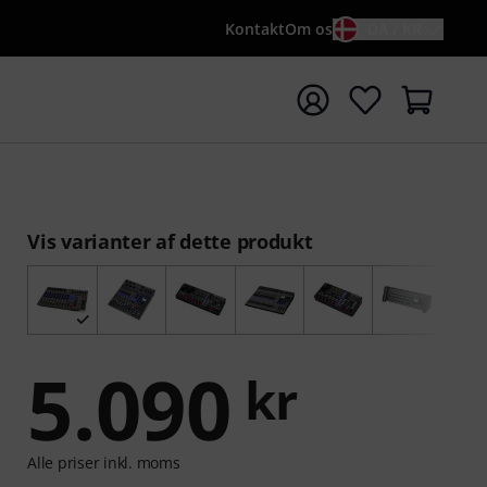
Kontakt
Om os
DA / KR
t søgning med søgeord {searchTerm}
Vis varianter af dette produkt
5.090
kr
Alle priser inkl. moms