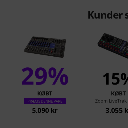
Kunder s
29%
15
KØBT
KØBT
Zoom LiveTrak
PRÆCIS DENNE VARE
5.090 kr
3.055 