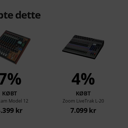
bte dette
7%
4%
KØBT
KØBT
cam Model 12
Zoom LiveTrak L-20
.399 kr
7.099 kr