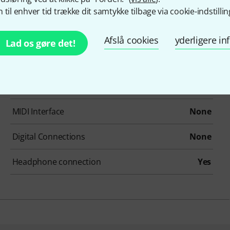
Number Of Tracks
12
 til enhver tid trække dit samtykke tilbage via cookie-indstillin
Effects
Yes
Afslå cookies
yderligere i
Lad os gøre det!
Phantom power
Yes
Jack Connectors
4
MIDI Interface
None
Digital Connections
None
Headphone connection
Yes