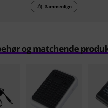
Sammenlign
behør og matchende produ