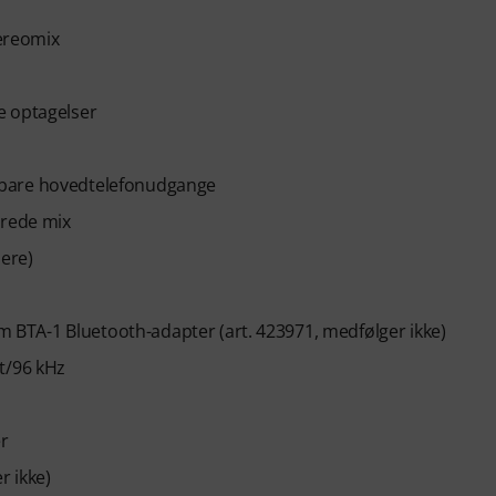
tereomix
e optagelser
rbare hovedtelefonudgange
erede mix
mere)
om BTA-1 Bluetooth-adapter (art. 423971, medfølger ikke)
t/96 kHz
er
r ikke)