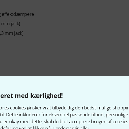
og effektdæmpere
3 mm jack)
,3 mm jack)
veret med kærlighed!
res cookies ønsker vi at tilbyde dig den bedst mulige shoppi
til. Dette inkluderer for eksempel passende tilbud, personli
Artikelnummer
632188
u er okay med dette, skal du blot acceptere brugen af cookies t
sføring ved at klikke på "I orden!" (
vis alle
).