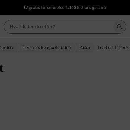
gratis forsendelse 1.100 kr
3 års garanti
Star
ecordere
Flerspors kompaktstudier
Zoom
LiveTrak L12next
t
dømmelser