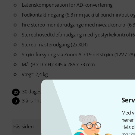
Latenskompensation for AD-konvertering
Fodkontaktindgang (6,3 mm jack) til punch-in/out 
Fire stereo monitorudgange med niveaukontrol (6,
Stereohovedtelefonudgang med lydstyrkekontrol (6
Stereo masterudgang (2x XLR)
Strømforsyning via Zoom AD-19 netstrøm (12V / 2A)
Mål (B x D x H): 445 x 285 x 73 mm
Vægt: 2,4 kg
30 dages-Money Back garanti
30
Ser
3 års Thomann garanti
3
Med vo
hører 
Fås siden
Januar 2026
Hvis d
marked