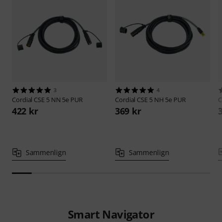
3
4
Cordial
CSE 5 NN 5e PUR
Cordial
CSE 5 NH 5e PUR
C
422 kr
369 kr
Sammenlign
Sammenlign
Smart Navigator