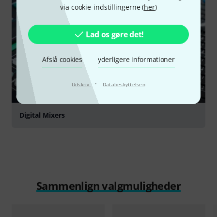
via cookie-indstillingerne (
her
)
Lad os gøre det!
Afslå cookies
yderligere informationer
·
Udskriv
Databeskyttelsen
GUIDE
Digital Mixers
Sammenlign valgmuligheder