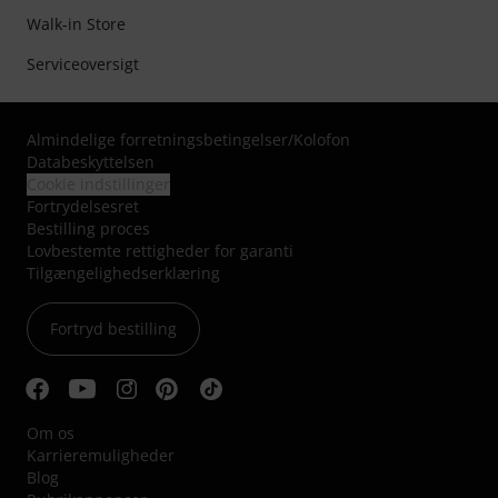
Walk-in Store
Serviceoversigt
Almindelige forretningsbetingelser
/
Kolofon
Databeskyttelsen
Cookie indstillinger
Fortrydelsesret
Bestilling proces
Lovbestemte rettigheder for garanti
Tilgængelighedserklæring
Fortryd bestilling
Om os
Karrieremuligheder
Blog