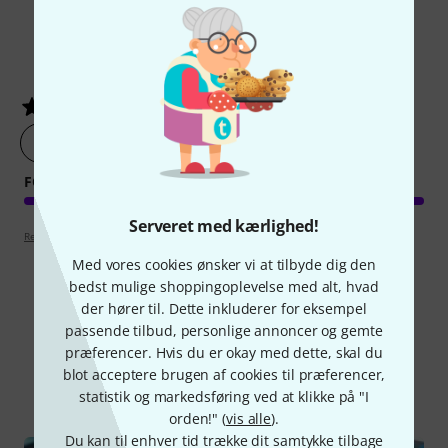
2
Kundebedømmelser
5
/ 5
lav en vurdering af produktet nu
FORARBEJDNING
Serveret med kærlighed!
Retningslinjer for anmeldelser
Med vores cookies ønsker vi at tilbyde dig den
bedst mulige shoppingoplevelse med alt, hvad
der hører til. Dette inkluderer for eksempel
passende tilbud, personlige annoncer og gemte
Vidste du?
præferencer. Hvis du er okay med dette, skal du
blot acceptere brugen af cookies til præferencer,
Alle
Guide
statistik og markedsføring ved at klikke på "I
orden!" (
vis alle
).
Du kan til enhver tid trække dit samtykke tilbage