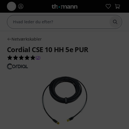
Start 
Netværkskabler
Cordial CSE 10 HH 5e PUR
5.0 ud af 5 stjerner fra 2 kundebedømmelser
(
2
)