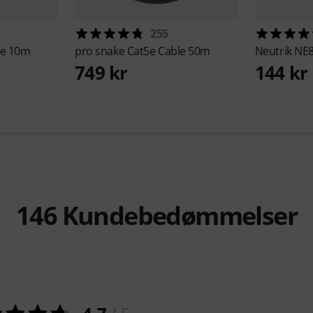
255
le 10m
pro snake
Cat5e Cable 50m
Neutrik
NE8
749 kr
144 kr
146
Kundebedømmelser