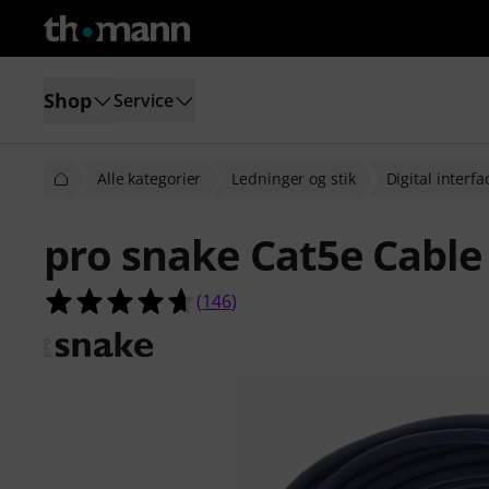
Shop
Service
Alle kategorier
Ledninger og stik
Digital interfa
pro snake Cat5e Cabl
4.7 ud af 5 stjerner fra 146 kunde
(
146
)