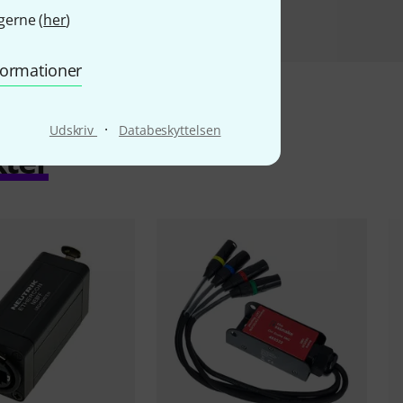
gerne (
her
)
nformationer
·
Udskriv
Databeskyttelsen
kter