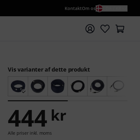
Kontakt
Om os
DA / KR
t søgning med søgeord {searchTerm}
Vis varianter af dette produkt
444
kr
Alle priser inkl. moms