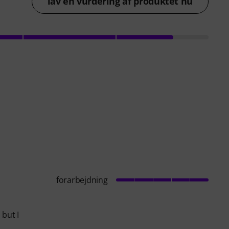
lav en vurdering af produktet nu
forarbejdning
but I