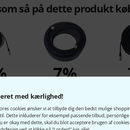
om så på dette produkt kø
%
7%
KØBT
veret med kærlighed!
Cable 30m
pro snake Cat5e Cable 50m
pro snak
r
749 kr
res cookies ønsker vi at tilbyde dig den bedst mulige shoppi
til. Dette inkluderer for eksempel passende tilbud, personli
u er okay med dette, skal du blot acceptere brugen af cookies t
sføring ved at klikke på "I orden!" (
vis alle
).