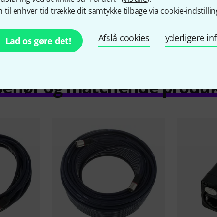
Sammenlign
 til enhver tid trække dit samtykke tilbage via cookie-indstillin
Afslå cookies
yderligere i
Lad os gøre det!
behør og matchende produ