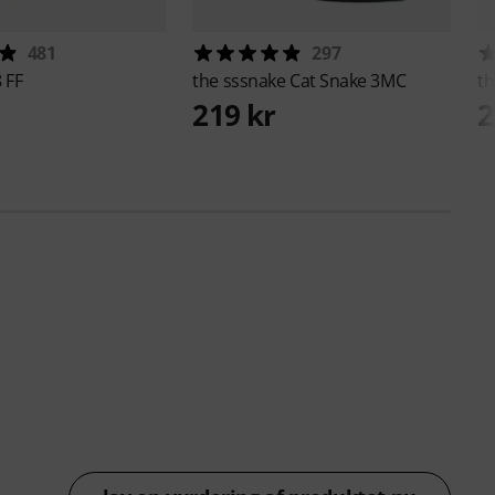
481
297
 FF
the sssnake
Cat Snake 3MC
th
219 kr
2