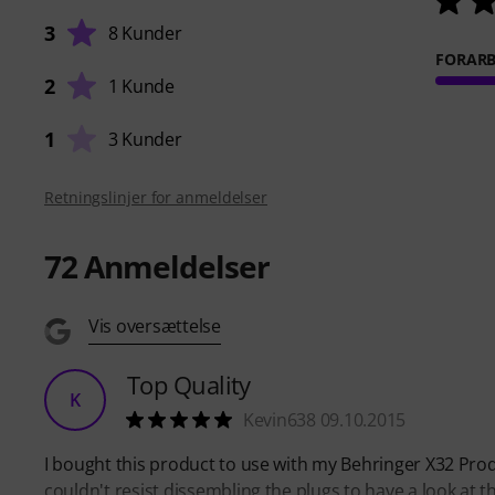
3
8 Kunder
FORARB
2
1 Kunde
1
3 Kunder
Retningslinjer for anmeldelser
72
Anmeldelser
Vis oversættelse
Top Quality
K
Kevin638 09.10.2015
I bought this product to use with my Behringer X32 Pro
couldn't resist dissembling the plugs to have a look at t