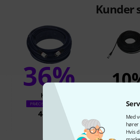
Kunder s
36%
10
KØBT
KØBT
Ser
pro snake CAT6E 
PRÆCIS DENNE VARE
444 kr
439 k
Med vo
hører 
Hvis d
marked