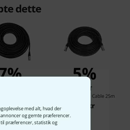
bte dette
7%
5%
KØBT
KØBT
e CAT6E Cable 50m
pro snake CAT6E Cable 25m
677 kr
244 kr
ngoplevelse med alt, hvad der
ge annoncer og gemte præferencer.
il præferencer, statistik og