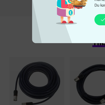
Du kan
Til