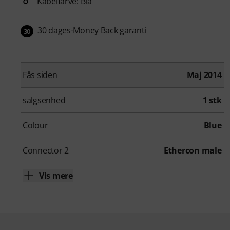
Kabelfarve: Blå
30 dages-Money Back garanti
30
Fås siden
Maj 2014
salgsenhed
1 stk
Colour
Blue
Connector 2
Ethercon male
Vis mere