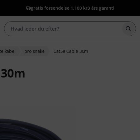
gratis forsendelse 1.100 kr
3 års garanti
Star
ce kabel
pro snake
Cat5e Cable 30m
e 30m
bedømmelser