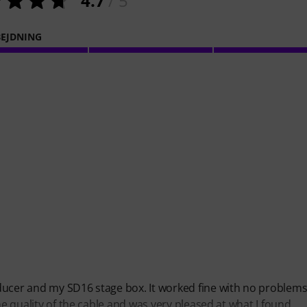
4.7
/ 5
EJDNING
ducer and my SD16 stage box. It worked fine with no problems 
he quality of the cable and was very pleased at what I found