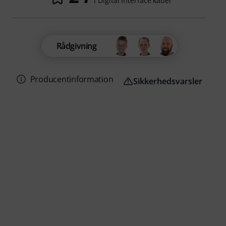
i Digital interface kabel
Rådgivning
Producentinformation
Sikkerhedsvarsler