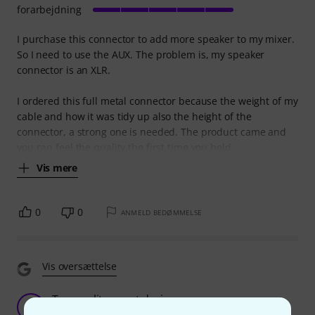
forarbejdning
I purchase this connector to add more speaker to my mixer.
So I need to use the AUX. The problem is, my speaker
connector is an XLR.
I ordered this full metal connector because the weight of my
cable and how it was tidy up also the height of the
connector, a strong one is needed. The product came and
you can feel the quality the first time you hold
Vis mere
0
0
ANMELD BEDØMMELSE
Vis oversættelse
Top quality, great design
N
Notsarty 11.02.2022