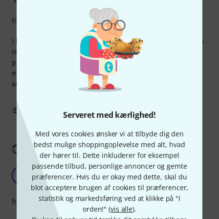
forarbejdning
I have tried other brands and they all tend to break up, this
is the best design around and it's a must-have for
professional results. I use it for the balanced TRS output of
my keyboards, which is not common and needs to be
adapted to XLR for live applications.
0
0
ANMELD BEDØMMELSE
Serveret med kærlighed!
Med vores cookies ønsker vi at tilbyde dig den
bedst mulige shoppingoplevelse med alt, hvad
Vis oversættelse
der hører til. Dette inkluderer for eksempel
passende tilbud, personlige annoncer og gemte
Convenient little thing
K
præferencer. Hvis du er okay med dette, skal du
Keb 28.07.2019
blot acceptere brugen af cookies til præferencer,
statistik og markedsføring ved at klikke på "I
forarbejdning
orden!" (
vis alle
).