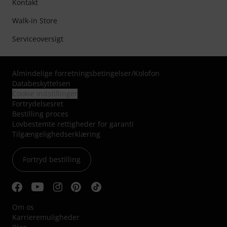
Kontakt
Walk-in Store
Serviceoversigt
Almindelige forretningsbetingelser
/
Kolofon
Databeskyttelsen
Cookie indstillinger
Fortrydelsesret
Bestilling proces
Lovbestemte rettigheder for garanti
Tilgængelighedserklæring
Fortryd bestilling
Om os
Karrieremuligheder