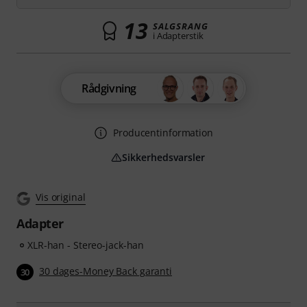
13
SALGSRANG
i Adapterstik
Rådgivning
Producentinformation
Sikkerhedsvarsler
Vis original
Adapter
XLR-han - Stereo-jack-han
30 dages-Money Back garanti
30