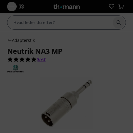
Start 
Adapterstik
Neutrik NA3 MP
4.8 ud af 5 stjerner fra 693 kundebedømmelser
(
693
)