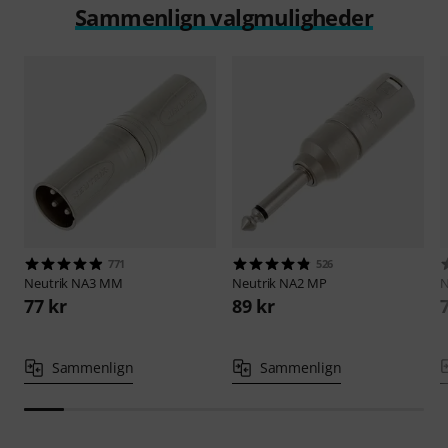
Sammenlign valgmuligheder
771
526
Neutrik
NA3 MM
Neutrik
NA2 MP
N
77 kr
89 kr
Sammenlign
Sammenlign