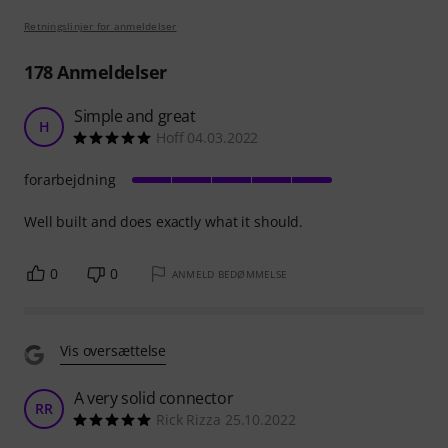
Retningslinjer for anmeldelser
178
Anmeldelser
Simple and great
H
Hoff 04.03.2022
forarbejdning
Well built and does exactly what it should.
0
0
ANMELD BEDØMMELSE
Vis oversættelse
A very solid connector
RR
Rick Rizza 25.10.2022