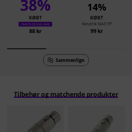
38%
14%
KØBT
KØBT
Neutrik NA3 FP
PRÆCIS DENNE VARE
88 kr
99 kr
Sammenlign
Tilbehør og matchende produkter