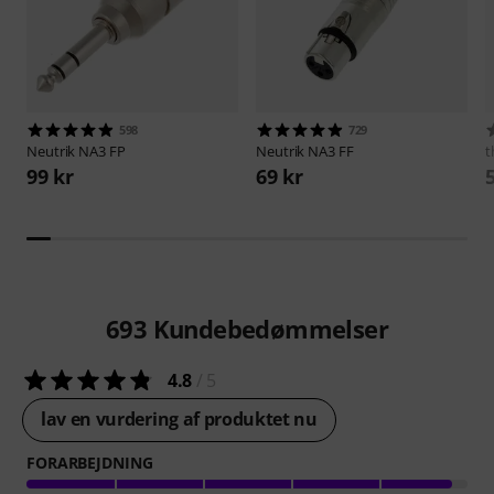
598
729
Neutrik
NA3 FP
Neutrik
NA3 FF
t
99 kr
69 kr
693
Kundebedømmelser
4.8
/ 5
lav en vurdering af produktet nu
FORARBEJDNING