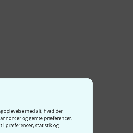
ngoplevelse med alt, hvad der
ge annoncer og gemte præferencer.
il præferencer, statistik og