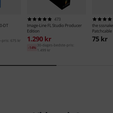
473
0-DT
Image-Line
FL Studio Producer
the sssnak
Edition
Patchcable
1.290 kr
75 kr
pris: 675 kr
30-dages-bedste-pris:
-14%
1.499 kr