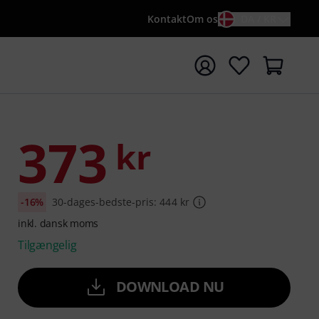
Kontakt
Om os
DA / KR
t søgning med søgeord {searchTerm}
373
kr
-16%
30-dages-bedste-pris: 444 kr
inkl. dansk moms
Tilgængelig
DOWNLOAD NU