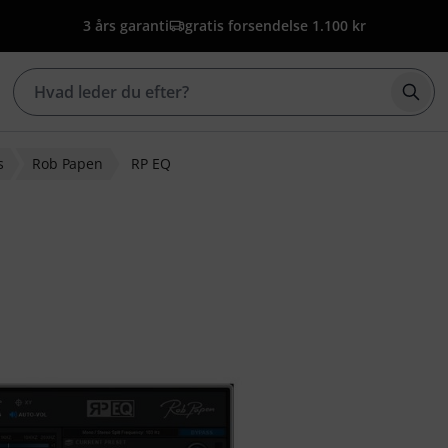
3 års garanti
gratis forsendelse 1.100 kr
Star
s
Rob Papen
RP EQ