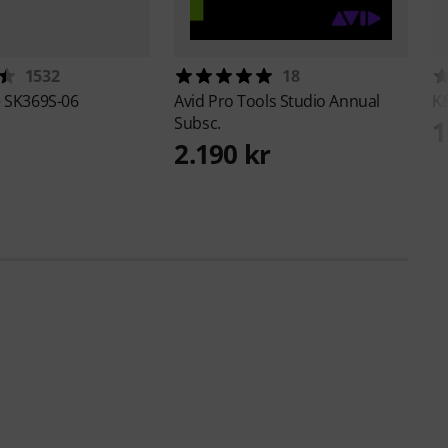
1532
18
e
SK369S-06
Avid
Pro Tools Studio Annual
K
Subsc.
1
2.190 kr