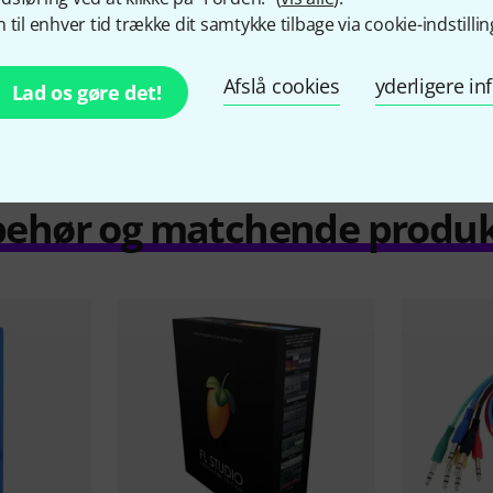
Vocoder / Vocal effect
No
 til enhver tid trække dit samtykke tilbage via cookie-indstillin
Hardware Controller
No
Afslå cookies
yderligere i
Lad os gøre det!
behør og matchende produ