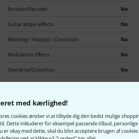
Encoder/Decoder
No
Guitar amps/-effects
No
Metering / Analysis / Correction
No
Modulation Effects
No
Overdrive/Distortion
No
Psychoacoustic tool / Enhancer / Exciter
No
Reverb
No
veret med kærlighed!
Summer / Mixing Consoles
No
res cookies ønsker vi at tilbyde dig den bedst mulige shoppi
til. Dette inkluderer for eksempel passende tilbud, personli
Pitch Shifter / Harmonizer / Timestretching
No
u er okay med dette, skal du blot acceptere brugen af cookies t
sføring ved at klikke på "I orden!" (
vis alle
).