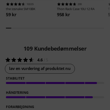
10335
200
the sssnake
SM10BK
Thon
Rack Case 10U 12 RA
59 kr
958 kr
109
Kundebedømmelser
4.6
/ 5
lav en vurdering af produktet nu
STABILITET
HÅNDTERING
FORARBEJDNING