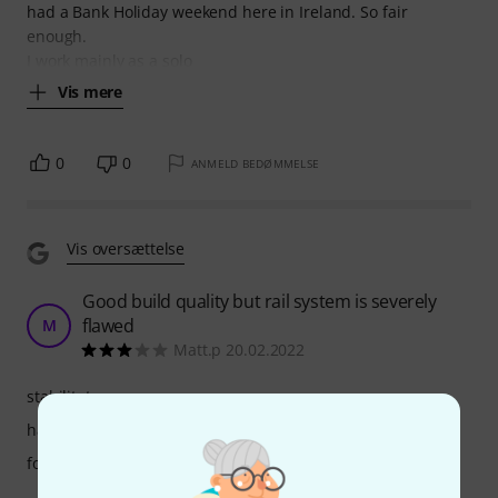
had a Bank Holiday weekend here in Ireland. So fair
enough.
I work mainly as a solo
Vis mere
0
0
ANMELD BEDØMMELSE
Vis oversættelse
Good build quality but rail system is severely
flawed
M
Matt.p 20.02.2022
stabilitet
håndtering
forarbejdning