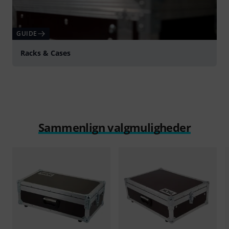
GUIDE
Racks & Cases
Sammenlign valgmuligheder