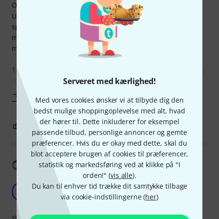
Overall the case is well built and has a sturdy feeling to it.
Unfortunately, the reason I purchased this case was
specifically to have a compact case with the ability to use
mounted equipment on a slight angle, and there are
multiple issues with the mounting rails:
1. There are no included handles to raise or lower the bars,
meaning if you use all 12 units
Serveret med kærlighed!
Vis mere
Med vores cookies ønsker vi at tilbyde dig den
bedst mulige shoppingoplevelse med alt, hvad
der hører til. Dette inkluderer for eksempel
3
0
ANMELD BEDØMMELSE
passende tilbud, personlige annoncer og gemte
præferencer. Hvis du er okay med dette, skal du
blot acceptere brugen af cookies til præferencer,
Vis oversættelse
statistik og markedsføring ved at klikke på "I
orden!" (
vis alle
).
Rack case 12u 12
Du kan til enhver tid trække dit samtykke tilbage
G
via cookie-indstillingerne (
Gerald8808 17.05.2015
her
)
stabilitet