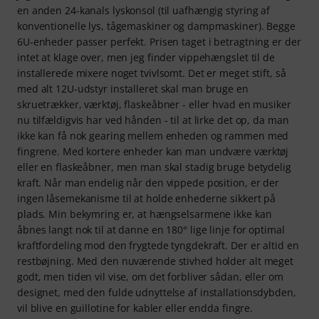
en anden 24-kanals lyskonsol (til uafhængig styring af
konventionelle lys, tågemaskiner og dampmaskiner). Begge
6U-enheder passer perfekt. Prisen taget i betragtning er der
intet at klage over, men jeg finder vippehængslet til de
installerede mixere noget tvivlsomt. Det er meget stift, så
med alt 12U-udstyr installeret skal man bruge en
skruetrækker, værktøj, flaskeåbner - eller hvad en musiker
nu tilfældigvis har ved hånden - til at lirke det op, da man
ikke kan få nok gearing mellem enheden og rammen med
fingrene. Med kortere enheder kan man undvære værktøj
eller en flaskeåbner, men man skal stadig bruge betydelig
kraft. Når man endelig når den vippede position, er der
ingen låsemekanisme til at holde enhederne sikkert på
plads. Min bekymring er, at hængselsarmene ikke kan
åbnes langt nok til at danne en 180° lige linje for optimal
kraftfordeling mod den frygtede tyngdekraft. Der er altid en
restbøjning. Med den nuværende stivhed holder alt meget
godt, men tiden vil vise, om det forbliver sådan, eller om
designet, med den fulde udnyttelse af installationsdybden,
vil blive en guillotine for kabler eller endda fingre.