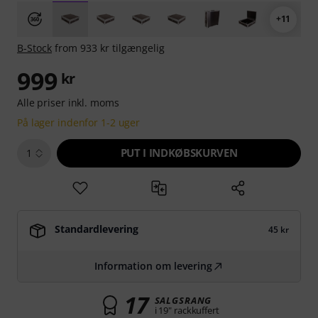
+11
B-Stock
from 933 kr tilgængelig
999
kr
Alle priser inkl. moms
På lager indenfor 1-2 uger
PUT I INDKØBSKURVEN
1
Standardlevering
45 kr
Information om levering
17
SALGSRANG
i 19" rackkuffert