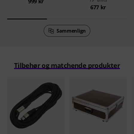
999 kr
677 kr
Sammenlign
Tilbehør og matchende produkter