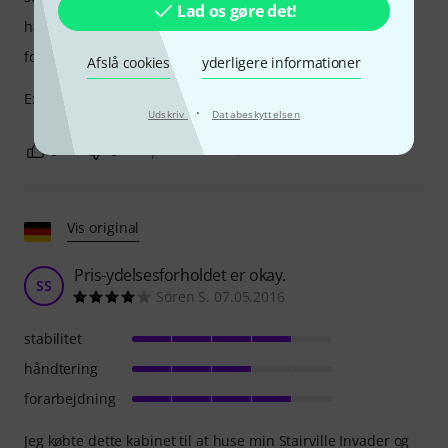
Lad os gøre det!
håndtering
forarbejdning
Afslå cookies
yderligere informationer
Excellent strong case for a mixing desk
·
Udskriv
Databeskyttelsen
0
0
ANMELD BEDØMMELSE
Vis original
Pris-ydelsesforholdet er okay.
SS
Sören S. 07.05.2016
stabilitet
håndtering
forarbejdning
Jeg købte dette kabinet til at huse min Stairville Invader og