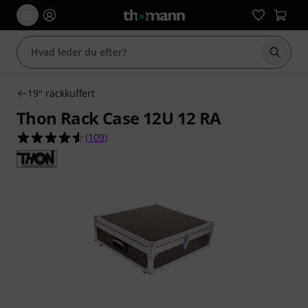
Start 
19" rackkuffert
Thon Rack Case 12U 12 RA
4.6 ud af 5 stjerner fra 109 kundebedømmelser
(
109
)