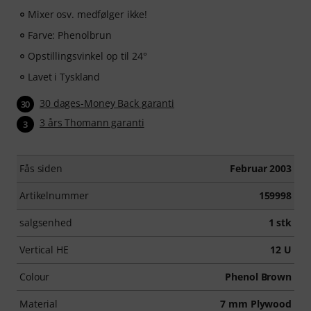
Mixer osv. medfølger ikke!
Farve: Phenolbrun
Opstillingsvinkel op til 24°
Lavet i Tyskland
30 dages-Money Back garanti
30
3 års Thomann garanti
3
Fås siden
Februar 2003
Artikelnummer
159998
salgsenhed
1 stk
Vertical HE
12 U
Colour
Phenol Brown
Material
7 mm Plywood