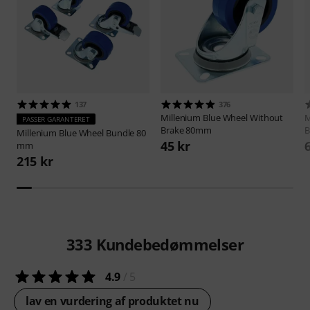
137
376
Millenium
Blue Wheel Without
M
PASSER GARANTERET
Brake 80mm
B
Millenium
Blue Wheel Bundle 80
45 kr
mm
215 kr
333
Kundebedømmelser
4.9
/ 5
lav en vurdering af produktet nu