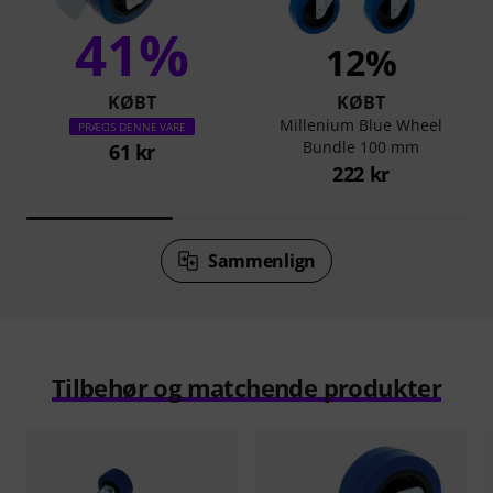
41%
12%
KØBT
KØBT
Millenium Blue Wheel
PRÆCIS DENNE VARE
Bundle 100 mm
61 kr
222 kr
Sammenlign
Tilbehør og matchende produkter