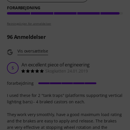
FORARBEJDNING
Retningslinjer for anmeldelser
96
Anmeldelser
Vis oversættelse
An excellent piece of engineering
S
Skogkatten 24.01.2019
forarbejdning
I used these for 2 "tank traps" (platforms supporting vertical
lighting bars) - 4 braked castors on each.
They work very smoothly, have a good maximum load rating
and the brakes are easy to apply and release. The brakes
are very effective at stopping wheel rotation and the