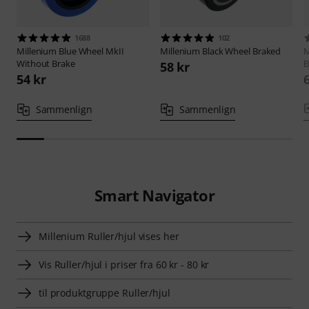
1688
102
Millenium
Blue Wheel MkII
Millenium
Black Wheel Braked
M
Without Brake
B
58 kr
54 kr
Sammenlign
Sammenlign
Smart Navigator
Millenium Ruller/hjul vises her
Vis Ruller/hjul i priser fra 60 kr - 80 kr
til produktgruppe Ruller/hjul