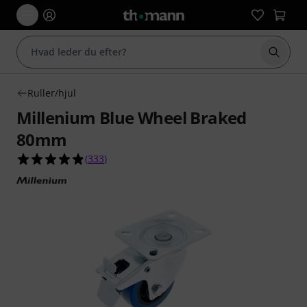
Start 
Ruller/hjul
Millenium Blue Wheel Braked
80mm
4.9 ud af 5 stjerner fra 333 kundebedømmelser
(
333
)