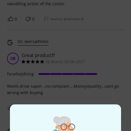
swivelling action of the castor.
0
0
ANMELD BEDØMMELSE
Vis oversættelse
Great product!!!
DB
DJ Branzi 09.04.2021
forarbejdning
Weels drive super...no complain....Money/quality...cant go
wrong with buying
0
0
ANMELD BEDØMMELSE
Vis oversættelse