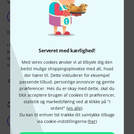
Hardwearing Roll free
B
BarryM 24.11.2015
forarbejdning
I have these screwed onto the bottom of some heavy bass
Serveret med kærlighed!
bins. They roll free and wear slowly and have a brake to
stop the bins rolling off down a hill. 2 braked and 2
Med vores cookies ønsker vi at tilbyde dig den
unbraked per bin
bedst mulige shoppingoplevelse med alt, hvad
der hører til. Dette inkluderer for eksempel
0
0
ANMELD BEDØMMELSE
passende tilbud, personlige annoncer og gemte
præferencer. Hvis du er okay med dette, skal du
blot acceptere brugen af cookies til præferencer,
statistik og markedsføring ved at klikke på "I
Vis oversættelse
orden!" (
vis alle
).
Du kan til enhver tid trække dit samtykke tilbage
blue wheels
G
via cookie-indstillingerne (
her
)
Gunther3200 01.08.2018