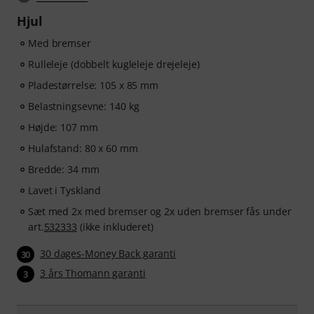
Hjul
Med bremser
Rulleleje (dobbelt kugleleje drejeleje)
Pladestørrelse: 105 x 85 mm
Belastningsevne: 140 kg
Højde: 107 mm
Hulafstand: 80 x 60 mm
Bredde: 34 mm
Lavet i Tyskland
Sæt med 2x med bremser og 2x uden bremser fås under
art.
532333
(ikke inkluderet)
30 dages-Money Back garanti
30
3 års Thomann garanti
3