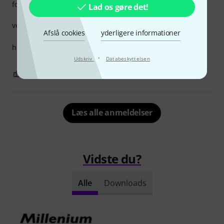
forarbejdning
Lad os gøre det!
very good wheels for a low price,
Afslå cookies
yderligere informationer
high quality!
·
Udskriv
Databeskyttelsen
0
0
ANMELD BEDØMMELSE
Læs alle anmeldelser
Vidste du?
Alle
Downloads