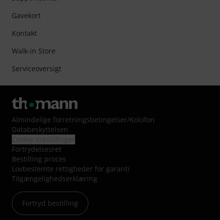
Gavekort
Kontakt
Walk-in Store
Serviceoversigt
Almindelige forretningsbetingelser
/
Kolofon
Databeskyttelsen
Cookie indstillinger
Fortrydelsesret
Bestilling proces
Lovbestemte rettigheder for garanti
Tilgængelighedserklæring
Fortryd bestilling