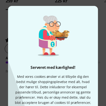
259 kr
225 kr
1
Kundebedømmelser
4
/ 5
lav en vurdering af produktet nu
ARRANGEMENT
Serveret med kærlighed!
Retningslinjer for anmeldelser
Med vores cookies ønsker vi at tilbyde dig den
bedst mulige shoppingoplevelse med alt, hvad
der hører til. Dette inkluderer for eksempel
passende tilbud, personlige annoncer og gemte
Sammenlign valgmuligheder
præferencer. Hvis du er okay med dette, skal du
blot acceptere brugen af cookies til præferencer,