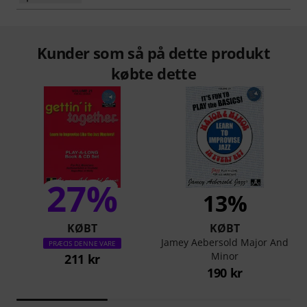
Kunder som så på dette produkt
købte dette
27%
13%
KØBT
KØBT
Jamey Aebersold Major And
PRÆCIS DENNE VARE
Minor
211 kr
190 kr