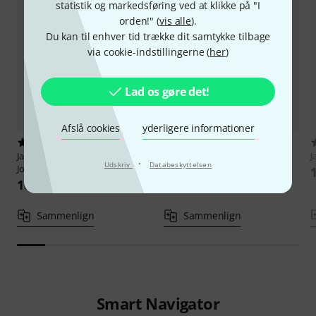
statistik og markedsføring ved at klikke på "I
orden!" (
vis alle
).
Du kan til enhver tid trække dit samtykke tilbage
via cookie-indstillingerne (
her
)
Lad os gøre det!
Afslå cookies
yderligere informationer
1
2
Jamey Aebersold
Antonio Carlos
Jamey Aebersold
Bossa Novas
J
·
Udskriv
Databeskyttelsen
Jobim
160 kr
160 kr
Sammenlign
Sammenlign
Smart Navigator