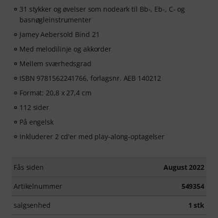
31 stykker og øvelser som nodeark til Bb-, Eb-, C- og
basnøgleinstrumenter
Jamey Aebersold Bind 21
Med melodilinje og akkorder
Mellem sværhedsgrad
ISBN 9781562241766, forlagsnr. AEB 140212
Format: 20,8 x 27,4 cm
112 sider
På engelsk
Inkluderer 2 cd'er med play-along-optagelser
Fås siden
August 2022
Artikelnummer
549354
salgsenhed
1 stk