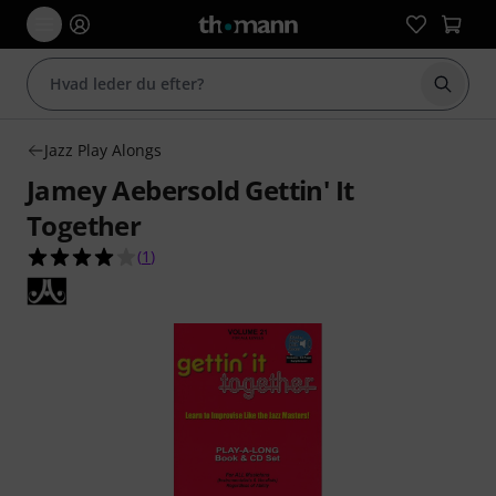
Start 
Jazz Play Alongs
Jamey Aebersold Gettin' It
Together
4.0 ud af 5 stjerner fra 1 kundebedømmelser
(
1
)