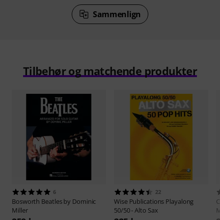
Sammenlign
Tilbehør og matchende produkter
6
22
Bosworth
Beatles by Dominic
Wise Publications
Playalong
C
Miller
50/50 - Alto Sax
M